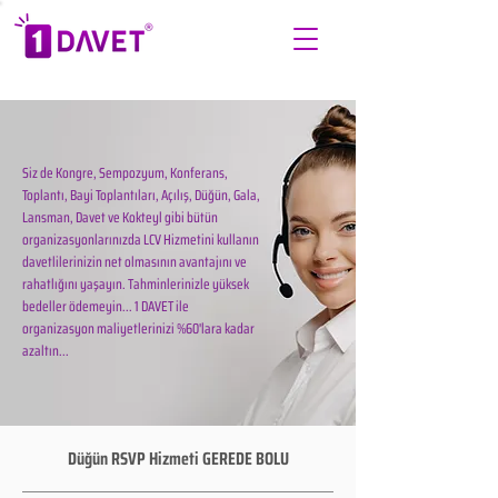
Siz de Kongre, Sempozyum, Konferans,
Toplantı, Bayi Toplantıları, Açılış, Düğün, Gala,
Lansman, Davet ve Kokteyl gibi bütün
organizasyonlarınızda LCV Hizmetini kullanın
davetlilerinizin net olmasının avantajını ve
rahatlığını yaşayın. Tahminlerinizle yüksek
bedeller ödemeyin... 1 DAVET ile
organizasyon maliyetlerinizi %60'lara kadar
azaltın...
Düğün RSVP Hizmeti GEREDE BOLU