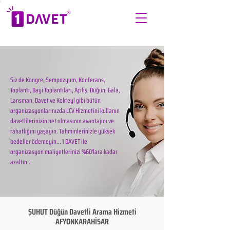
Siz de Kongre, Sempozyum, Konferans,
Toplantı, Bayi Toplantıları, Açılış, Düğün, Gala,
Lansman, Davet ve Kokteyl gibi bütün
organizasyonlarınızda LCV Hizmetini kullanın
davetlilerinizin net olmasının avantajını ve
rahatlığını yaşayın. Tahminlerinizle yüksek
bedeller ödemeyin... 1 DAVET ile
organizasyon maliyetlerinizi %60'lara kadar
azaltın...
ŞUHUT Düğün Davetli Arama Hizmeti
AFYONKARAHİSAR