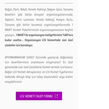
Düğün, Parti, Nikah, Yemek, Kokteyl, Doğum Günü, Tanışma
Davetleri gibi bütün bireysel organizasyonlarınızda;
Toplantı, Parti, Lansman, Yemek, Kokteyl, Kongre, Açılış,
Tanışma gibi bütün kurumsal organizasyonlarınızda 1
DAVET Hizmet Paketlerimizle organizasyonunuzun keyfini
yaşayın...
1 DAVET ile organizasyon maliyetlerinizi %60'lara
kadar azaltın... Organizasyon LCV hizmetinde size özel
çözümler için buradayız.
AFYONKARAHİSAR ŞUHUT İlçesinde yapılacak düğününüz
için davetlilerinizin aranmasını istiyorsanız? En özel
gününüzde size özel çözümlerle hizmet vermek için hazırız.
Düğün LCV Hizmet detaylarımız ve LCV Hizmet fiyatlarımız
hakkında detaylı bilgi için talep oluşturabilir veya bizleri
arayabilirsiniz.
LCV HİZMETİ TALEP FORMU