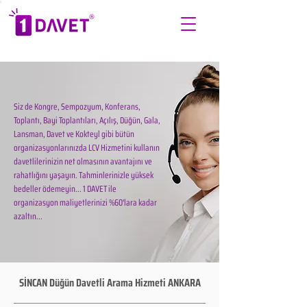
Siz de Kongre, Sempozyum, Konferans,
Toplantı, Bayi Toplantıları, Açılış, Düğün, Gala,
Lansman, Davet ve Kokteyl gibi bütün
organizasyonlarınızda LCV Hizmetini kullanın
davetlilerinizin net olmasının avantajını ve
rahatlığını yaşayın. Tahminlerinizle yüksek
bedeller ödemeyin... 1 DAVET ile
organizasyon maliyetlerinizi %60'lara kadar
azaltın...
SİNCAN Düğün Davetli Arama Hizmeti ANKARA