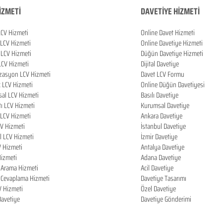
İZMETİ
DAVETİYE HİZMETİ
LCV Hizmeti
Online Davet Hizmeti
 LCV Hizmeti
Online Davetiye Hizmeti
LCV Hizmeti
Düğün Davetiye Hizmeti
LCV Hizmeti
Dijital Davetiye
zasyon LCV Hizmeti
Davet LCV Formu
k LCV Hizmeti
Online Düğün Davetiyesi
al LCV Hizmeti
Basılı Davetiye
tı LCV Hizmeti
Kurumsal Davetiye
LCV Hizmeti
Ankara Davetiye
CV Hizmeti
İstanbul Davetiye
l LCV Hizmeti
İzmir Davetiye
V Hizmeti
Antalya Davetiye
izmeti
Adana Davetiye
i Arama Hizmeti
Acil Davetiye
i Cevaplama Hizmeti
Davetiye Tasarımı
V Hizmeti
Özel Davetiye
 Davetiye
Davetiye Gönderimi