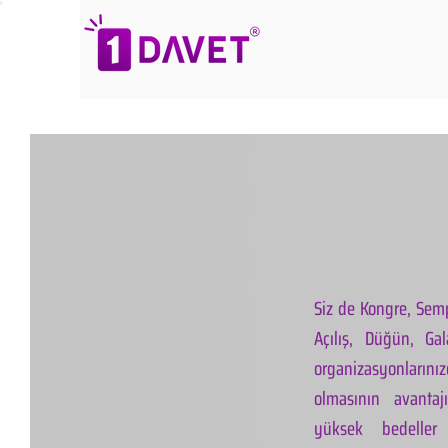
Siz de Kongre, Semp
Açılış, Düğün, Ga
organizasyonlarınız
olmasının avantaj
yüksek bedeller