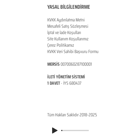
YASAL BİLGİLENDİRME
KVKK Aydınlatma Metni
Mesafeli Satış Sözleşmesi
İptal ve İade Koşulları
Site Kullanım Koşullarımız
Çerez Politikamız
KVKK Veri Sahibi Başvuru Formu
MERSİS
0070060287100001
İLETİ YÖNETİM SİSTEMİ
1 DAVET
- İ
YS 680437
ANKARA / TÜRKİYE
Tüm Hakları Saklıdır 2018-2025