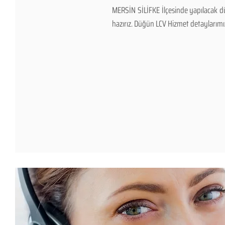
MERSİN SİLİFKE İlçesinde yapılacak dü
hazırız. Düğün LCV Hizmet detaylarımız v