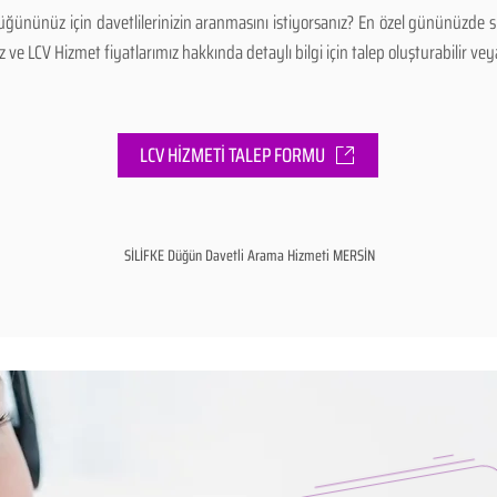
ğününüz için davetlilerinizin aranmasını istiyorsanız? En özel gününüzde s
e LCV Hizmet fiyatlarımız hakkında detaylı bilgi için talep oluşturabilir veya 
LCV HİZMETİ TALEP FORMU
SİLİFKE Düğün Davetli Arama Hizmeti MERSİN