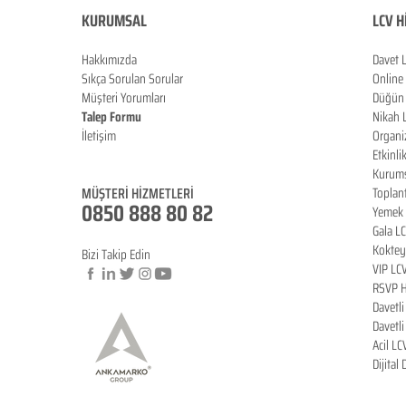
KURUMSAL
LCV H
Hakkımızda
Davet 
Sıkça Sorulan Sorula
r
Online
Müşteri Yorumları
Düğün 
Talep Formu
Nikah 
İletişim
Organi
Blog
Etkinli
Kurums
MÜŞTERİ HİZMETLERİ
Toplan
0850 888 80 82
Yemek 
Gala L
Koktey
Bizi Takip Edin
VIP LC
RSVP H
Davetl
© Copyright
Davetl
Acil LC
Dijital