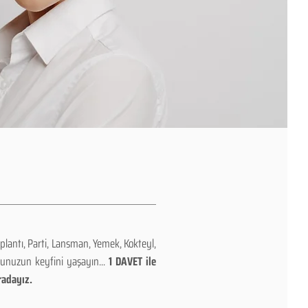
plantı, Parti, Lansman, Yemek, Kokteyl,
nunuzun keyfini yaşayın...
1 DAVET ile
radayız.