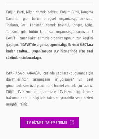
Düğün, Parti, Nikah, Yemek, Kokteyl, Doğum Günü, Tanışma
Davetleri gibi bütün bireysel organizasyonlarınızda;
Toplantı, Parti, Lansman, Yemek, Kokteyl, Kongre, Açılış,
Tanışma gibi bütün kurumsal organizasyonlarınızda 1
DAVET Hizmet Paketlerimizle organizasyonunuzun keyfini
yaşayın...
1 DAVET ile organizasyon maliyetlerinizi %60'lara
kadar azaltın... Organizasyon LCV hizmetinde size özel
çözümler için buradayız.
ISPARTA ŞARKİKARAAĞAÇ İlçesinde yapılacak düğününüz için
davetlilerinizin aranmasını istiyorsanız? En özel
gününüzde size özel çözümlerle hizmet vermek için hazırız.
Düğün LCV Hizmet detaylarımız ve LCV Hizmet fiyatlarımız
hakkında detaylı bilgi için talep oluşturabilir veya bizleri
arayabilirsiniz.
LCV HİZMETİ TALEP FORMU