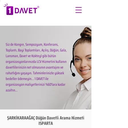
Siz de Kongre, Sempozyum, Konferans,
Toplantı, Bayi Toplantıları, Açılış, Düğün, Gala,
Lansman, Davet ve Kokteyl gibi bütün
organizasyonlarınızda LCV Hizmetini kullanın
davetlilerinizin net olmasının avantajını ve
rahatlığını yaşayın. Tahminlerinizle yüksek
bedeller ödemeyin... 1 DAVET ile
organizasyon maliyetlerinizi %60'lara kadar
azaltın...
ŞARKİKARAAĞAÇ Düğün Davetli Arama Hizmeti
ISPARTA