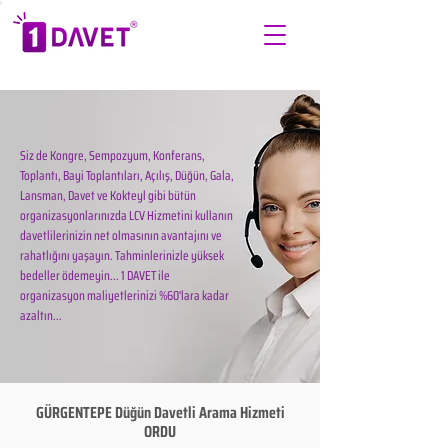
Siz de Kongre, Sempozyum, Konferans,
Toplantı, Bayi Toplantıları, Açılış, Düğün, Gala,
Lansman, Davet ve Kokteyl gibi bütün
organizasyonlarınızda LCV Hizmetini kullanın
davetlilerinizin net olmasının avantajını ve
rahatlığını yaşayın. Tahminlerinizle yüksek
bedeller ödemeyin... 1 DAVET ile
organizasyon maliyetlerinizi %60'lara kadar
azaltın...
GÜRGENTEPE Düğün Davetli Arama Hizmeti
ORDU