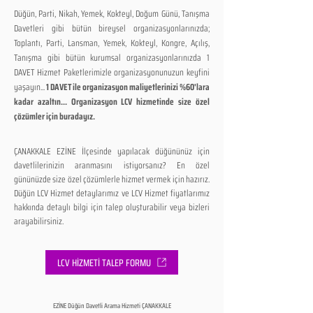
Düğün, Parti, Nikah, Yemek, Kokteyl, Doğum Günü, Tanışma
Davetleri gibi bütün bireysel organizasyonlarınızda;
Toplantı, Parti, Lansman, Yemek, Kokteyl, Kongre, Açılış,
Tanışma gibi bütün kurumsal organizasyonlarınızda 1
DAVET Hizmet Paketlerimizle organizasyonunuzun keyfini
yaşayın...
1 DAVET ile organizasyon maliyetlerinizi %60'lara
kadar azaltın... Organizasyon LCV hizmetinde size özel
çözümler için buradayız.
ÇANAKKALE EZİNE İlçesinde yapılacak düğününüz için
davetlilerinizin aranmasını istiyorsanız? En özel
gününüzde size özel çözümlerle hizmet vermek için hazırız.
Düğün LCV Hizmet detaylarımız ve LCV Hizmet fiyatlarımız
hakkında detaylı bilgi için talep oluşturabilir veya bizleri
arayabilirsiniz.
LCV HİZMETİ TALEP FORMU
EZİNE Düğün Davetli Arama Hizmeti ÇANAKKALE