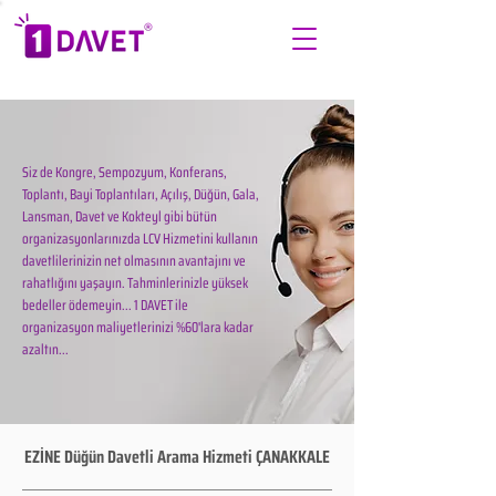
Siz de Kongre, Sempozyum, Konferans,
Toplantı, Bayi Toplantıları, Açılış, Düğün, Gala,
Lansman, Davet ve Kokteyl gibi bütün
organizasyonlarınızda LCV Hizmetini kullanın
davetlilerinizin net olmasının avantajını ve
rahatlığını yaşayın. Tahminlerinizle yüksek
bedeller ödemeyin... 1 DAVET ile
organizasyon maliyetlerinizi %60'lara kadar
azaltın...
EZİNE Düğün Davetli Arama Hizmeti ÇANAKKALE