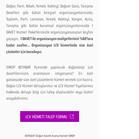
Düğün, Parti, Nikah, Yemek, Kokteyl, Doğum Günü, Tanışma
Davetleri gibi bütün bireysel organizasyonlarınızda;
Toplantı, Parti, Lansman, Yemek, Kokteyl, Kongre, Açılış,
Tanışma gibi bütün kurumsal organizasyonlarınızda 1
DAVET Hizmet Paketlerimizle organizasyonunuzun keyfini
yaşayın...
1 DAVET ile organizasyon maliyetlerinizi %60'lara
kadar azaltın... Organizasyon LCV hizmetinde size özel
çözümler için buradayız.
SİNOP BOYABAT İlçesinde yapılacak düğününüz için
davetlilerinizin aranmasını istiyorsanız? En özel
gününüzde size özel çözümlerle hizmet vermek için hazırız.
Düğün LCV Hizmet detaylarımız ve LCV Hizmet fiyatlarımız
hakkında detaylı bilgi için talep oluşturabilir veya bizleri
arayabilirsiniz.
LCV HİZMETİ TALEP FORMU
BOYABAT Düğün Davetli Arama Hizmeti SİNOP