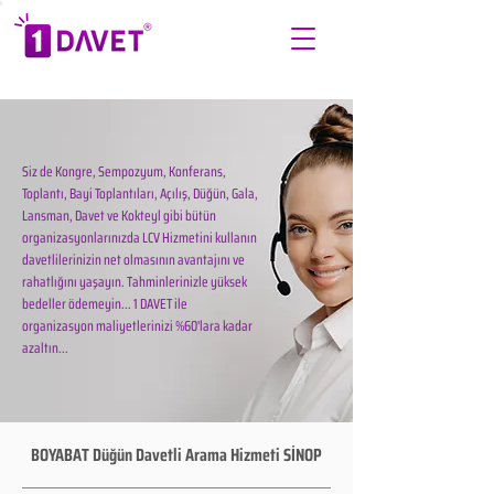
Siz de Kongre, Sempozyum, Konferans,
Toplantı, Bayi Toplantıları, Açılış, Düğün, Gala,
Lansman, Davet ve Kokteyl gibi bütün
organizasyonlarınızda LCV Hizmetini kullanın
davetlilerinizin net olmasının avantajını ve
rahatlığını yaşayın. Tahminlerinizle yüksek
bedeller ödemeyin... 1 DAVET ile
organizasyon maliyetlerinizi %60'lara kadar
azaltın...
BOYABAT Düğün Davetli Arama Hizmeti SİNOP