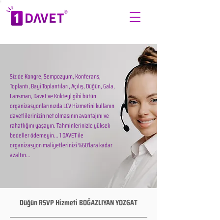
Siz de Kongre, Sempozyum, Konferans,
Toplantı, Bayi Toplantıları, Açılış, Düğün, Gala,
Lansman, Davet ve Kokteyl gibi bütün
organizasyonlarınızda LCV Hizmetini kullanın
davetlilerinizin net olmasının avantajını ve
rahatlığını yaşayın. Tahminlerinizle yüksek
bedeller ödemeyin... 1 DAVET ile
organizasyon maliyetlerinizi %60'lara kadar
azaltın...
Düğün RSVP Hizmeti BOĞAZLIYAN YOZGAT