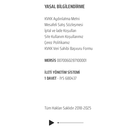
YASAL BİLGİLENDİRME
KVKK Aydınlatma Metni
Mesafeli Satış Sözleşmesi
İptal ve İade Koşulları
Site Kullanım Koşullarımız
Çerez Politikamız
KVKK Veri Sahibi Başvuru Formu
MERSİS
0070060287100001
İLETİ YÖNETİM SİSTEMİ
1 DAVET
- İ
YS 680437
ANKARA / TÜRKİYE
Tüm Hakları Saklıdır 2018-2025