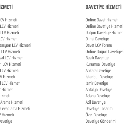
İZMETİ
DAVETİYE HİZMETİ
LCV Hizmeti
Online Davet Hizmeti
 LCV Hizmeti
Online Davetiye Hizmeti
LCV Hizmeti
Düğün Davetiye Hizmeti
LCV Hizmeti
Dijital Davetiye
zasyon LCV Hizmeti
Davet LCV Formu
k LCV Hizmeti
Online Düğün Davetiyesi
al LCV Hizmeti
Basılı Davetiye
tı LCV Hizmeti
Kurumsal Davetiye
LCV Hizmeti
Ankara Davetiye
CV Hizmeti
İstanbul Davetiye
l LCV Hizmeti
İzmir Davetiye
V Hizmeti
Antalya Davetiye
izmeti
Adana Davetiye
i Arama Hizmeti
Acil Davetiye
i Cevaplama Hizmeti
Davetiye Tasarımı
V Hizmeti
Özel Davetiye
 Davetiye
Davetiye Gönderimi