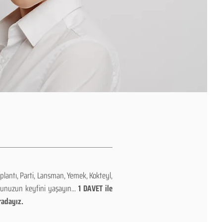
plantı, Parti, Lansman, Yemek, Kokteyl,
nunuzun keyfini yaşayın...
1 DAVET ile
radayız.