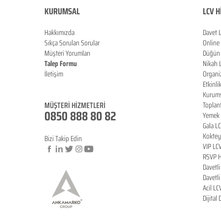
KURUMSAL
LCV H
Hakkımızda
Davet 
Sıkça Sorulan Sorula
r
Online
Müşteri Yorumları
Düğün 
Talep Formu
Nikah 
İletişim
Organi
Blog
Etkinli
Kurums
MÜŞTERİ HİZMETLERİ
Toplan
0850 888 80 82
Yemek 
Gala L
Koktey
Bizi Takip Edin
VIP LC
RSVP H
Davetl
© Copyright
Davetl
Acil LC
Dijital