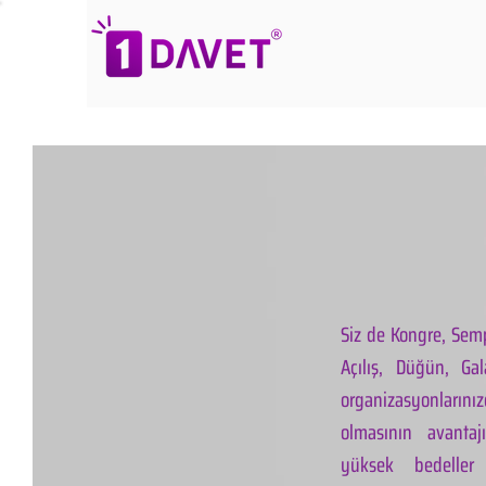
Siz de Kongre, Semp
Açılış, Düğün, Ga
organizasyonlarınız
olmasının avantaj
yüksek bedeller