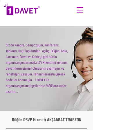
Siz de Kongre, Sempozyum, Konferans,
Toplantı, Bayi Toplantıları, Açılış, Düğün, Gala,
Lansman, Davet ve Kokteyl gibi bütün
organizasyonlarınızda LCV Hizmetini kullanın
davetlilerinizin net olmasının avantajını ve
rahatlığını yaşayın. Tahminlerinizle yüksek
bedeller ödemeyin... 1 DAVET ile
organizasyon maliyetlerinizi %60'lara kadar
azaltın...
Düğün RSVP Hizmeti AKÇAABAT TRABZON