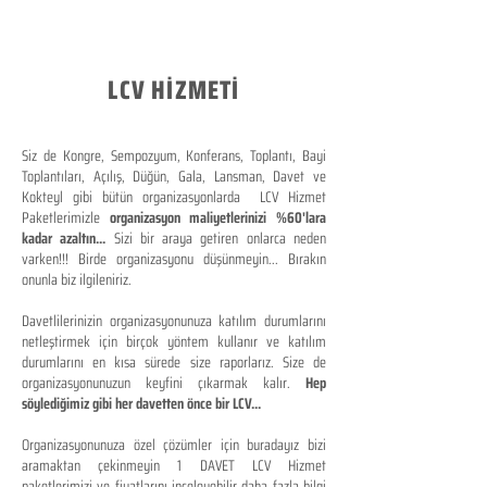
LCV HİZMETİ
Siz de Kongre, Sempozyum, Konferans, Toplantı, Bayi
Toplantıları, Açılış, Düğün, Gala, Lansman, Davet ve
Kokteyl gibi bütün organizasyonlarda LCV Hizmet
Paketlerimizle
organizasyon maliyetlerinizi %60'lara
kadar azaltın...
Sizi bir araya getiren onlarca neden
varken!!! Birde organizasyonu düşünmeyin... Bırakın
onunla biz ilgileniriz.
Davetlilerinizin organizasyonunuza katılım durumlarını
netleştirmek için birçok yöntem kullanır ve katılım
durumlarını en kısa sürede size raporlarız. Size de
organizasyonunuzun keyfini çıkarmak kalır.
Hep
söylediğimiz gibi her davetten önce bir LCV...
Organizasyonunuza özel çözümler için buradayız bizi
aramaktan çekinmeyin 1 DAVET LCV Hizmet
paketlerimizi ve fiyatlarını inceleyebilir daha fazla bilgi