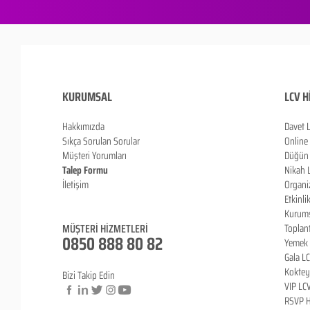
KURUMSAL
LCV H
Hakkımızda
Davet 
Sıkça Sorulan Sorula
r
Online
Müşteri Yorumları
Düğün 
Talep Formu
Nikah 
İletişim
Organi
Blog
Etkinli
Kurums
MÜŞTERİ HİZMETLERİ
Toplan
0850 888 80 82
Yemek 
Gala L
Koktey
Bizi Takip Edin
VIP LC
RSVP H