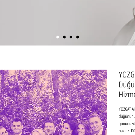
YOZG
Düğün
Hizme
YOZGAT AK
düğününüz 
gününüzde
hazırız. D