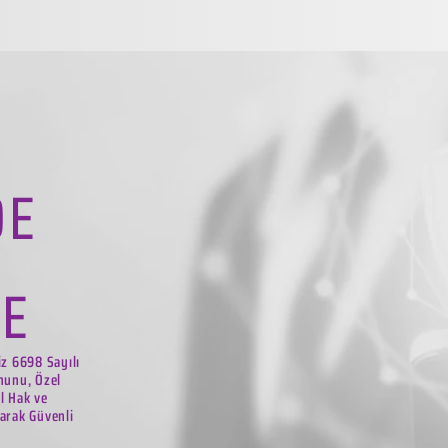
DE
LE
iz 6698 Sayılı
nunu, Özel
el Hak ve
arak Güvenli