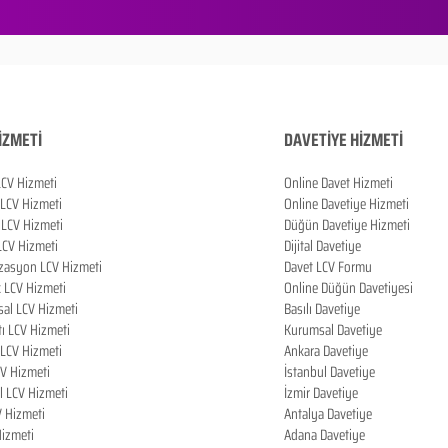
İZMETİ
DAVETİYE HİZMETİ
LCV Hizmeti
Online Davet Hizmeti
 LCV Hizmeti
Online Davetiye Hizmeti
LCV Hizmeti
Düğün Davetiye Hizmeti
LCV Hizmeti
Dijital Davetiye
zasyon LCV Hizmeti
Davet LCV Formu
k LCV Hizmeti
Online Düğün Davetiyesi
al LCV Hizmeti
Basılı Davetiye
tı LCV Hizmeti
Kurumsal Davetiye
LCV Hizmeti
Ankara Davetiye
CV Hizmeti
İstanbul Davetiye
l LCV Hizmeti
İzmir Davetiye
V Hizmeti
Antalya Davetiye
izmeti
Adana Davetiye