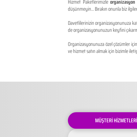
Hizmet Paketlerimizle
organizasyon 
düşünmeyin... Bırakın onunla biz ilgilen
Davetlilerinizin organizasyonunuza kat
de organizasyonunuzun keyfini çıkarm
Organizasyonunuza özel çözümler için 
ve hizmet satın almak için bizimle iletiş
MÜŞTERİ HİZMETLER