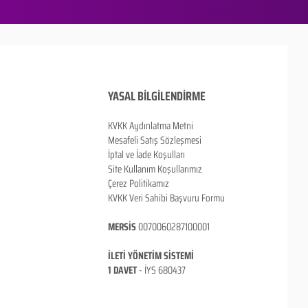
YASAL BİLGİLENDİRME
KVKK Aydınlatma Metni
Mesafeli Satış Sözleşmesi
İptal ve İade Koşulları
Site Kullanım Koşullarımız
Çerez Politikamız
KVKK Veri Sahibi Başvuru Formu
MERSİS
0070060287100001
İLETİ YÖNETİM SİSTEMİ
1 DAVET
- İ
YS 680437
ANKARA / TÜRKİYE