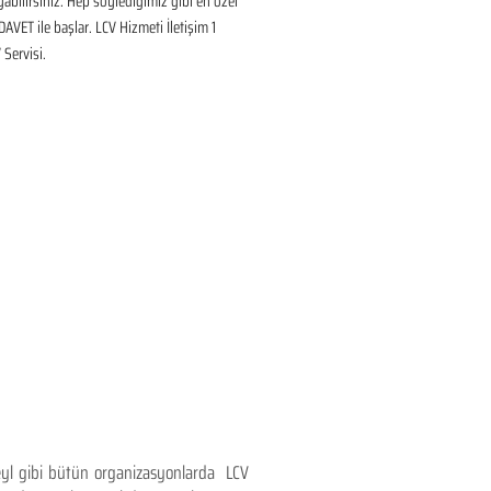
ayabilirsiniz. Hep söylediğimiz gibi en özel 
DAVET ile başlar. LCV Hizmeti İletişim 1 
Servisi.
teyl gibi bütün organizasyonlarda LCV