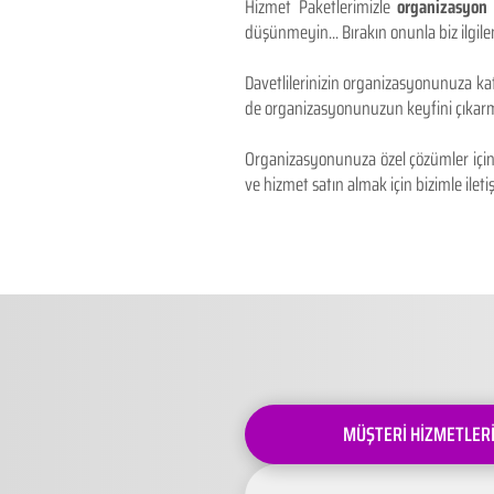
Hizmet Paketlerimizle
organizasyon 
düşünmeyin... Bırakın onunla biz ilgilen
Davetlilerinizin organizasyonunuza kat
de organizasyonunuzun keyfini çıkarm
Organizasyonunuza özel çözümler için 
ve hizmet satın almak için bizimle iletiş
MÜŞTERİ HİZMETLER