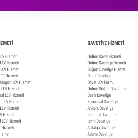
İZMETİ
DAVETİYE HİZMETİ
LCV Hizmeti
Online Davet Hizmeti
 LCV Hizmeti
Online Davetiye Hizmeti
LCV Hizmeti
Düğün Davetiye Hizmeti
LCV Hizmeti
Dijital Davetiye
zasyon LCV Hizmeti
Davet LCV Formu
k LCV Hizmeti
Online Düğün Davetiyesi
al LCV Hizmeti
Basılı Davetiye
tı LCV Hizmeti
Kurumsal Davetiye
LCV Hizmeti
Ankara Davetiye
CV Hizmeti
İstanbul Davetiye
l LCV Hizmeti
İzmir Davetiye
V Hizmeti
Antalya Davetiye
izmeti
Adana Davetiye