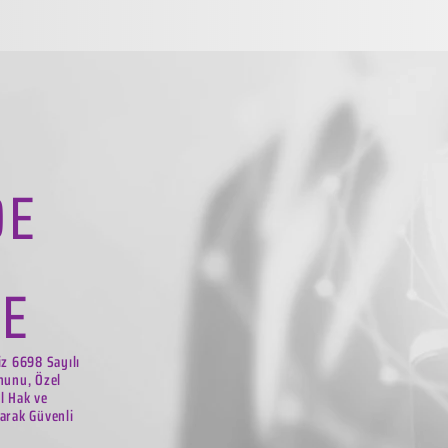
DE
LE
iz 6698 Sayılı
nunu, Özel
el Hak ve
arak Güvenli