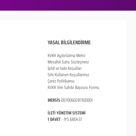
YASAL BİLGİLENDİRME
KVKK Aydınlatma Metni
Mesafeli Satış Sözleşmesi
İptal ve İade Koşulları
Site Kullanım Koşullarımız
Çerez Politikamız
KVKK Veri Sahibi Başvuru Formu
MERSİS
0070060287100001
İLETİ YÖNETİM SİSTEMİ
1 DAVET
- İ
YS 680437
ANKARA / TÜRKİYE