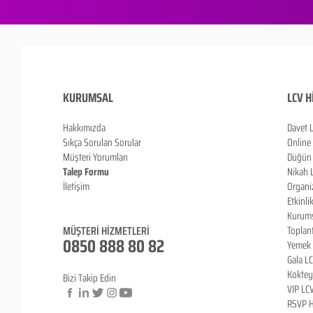
KURUMSAL
LCV H
Hakkımızda
Davet 
Sıkça Sorulan Sorula
r
Online
Müşteri Yorumları
Düğün 
Talep Formu
Nikah 
İletişim
Organi
Blog
Etkinli
Kurums
MÜŞTERİ HİZMETLERİ
Toplan
0850 888 80 82
Yemek 
Gala L
Koktey
Bizi Takip Edin
VIP LC
RSVP H