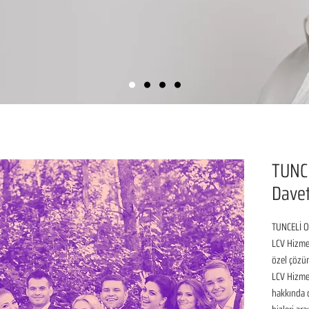
TUNC
Davet
TUNCELİ O
LCV Hizmet
özel çözüm
LCV Hizmet
hakkında de