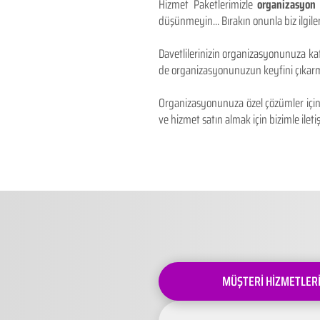
Hizmet Paketlerimizle
organizasyon 
düşünmeyin... Bırakın onunla biz ilgilen
Davetlilerinizin organizasyonunuza kat
de organizasyonunuzun keyfini çıkarm
Organizasyonunuza özel çözümler için 
ve hizmet satın almak için bizimle iletiş
MÜŞTERİ HİZMETLER