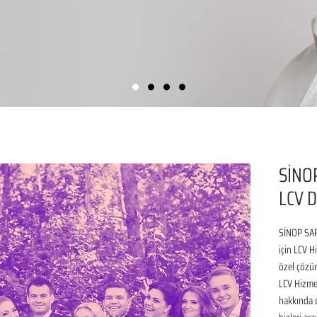
SİNO
LCV D
SİNOP SAR
için LCV H
özel çözüm
LCV Hizmet
hakkında de