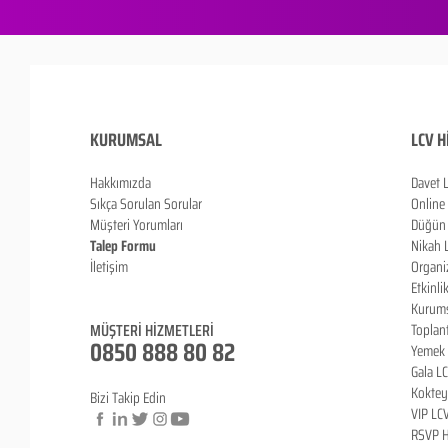
KURUMSAL
LCV H
Hakkımızda
Davet 
Sıkça Sorulan Sorula
r
Online
Müşteri Yorumları
Düğün 
Talep Formu
Nikah 
İletişim
Organi
Blog
Etkinli
Kurums
MÜŞTERİ HİZMETLERİ
Toplan
0850 888 80 82
Yemek 
Gala L
Koktey
Bizi Takip Edin
VIP LC
RSVP H