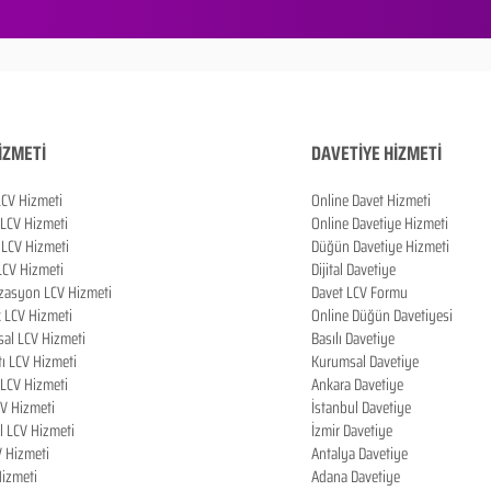
İZMETİ
DAVETİYE HİZMETİ
LCV Hizmeti
Online Davet Hizmeti
 LCV Hizmeti
Online Davetiye Hizmeti
LCV Hizmeti
Düğün Davetiye Hizmeti
LCV Hizmeti
Dijital Davetiye
zasyon LCV Hizmeti
Davet LCV Formu
k LCV Hizmeti
Online Düğün Davetiyesi
al LCV Hizmeti
Basılı Davetiye
tı LCV Hizmeti
Kurumsal Davetiye
LCV Hizmeti
Ankara Davetiye
CV Hizmeti
İstanbul Davetiye
l LCV Hizmeti
İzmir Davetiye
V Hizmeti
Antalya Davetiye
izmeti
Adana Davetiye