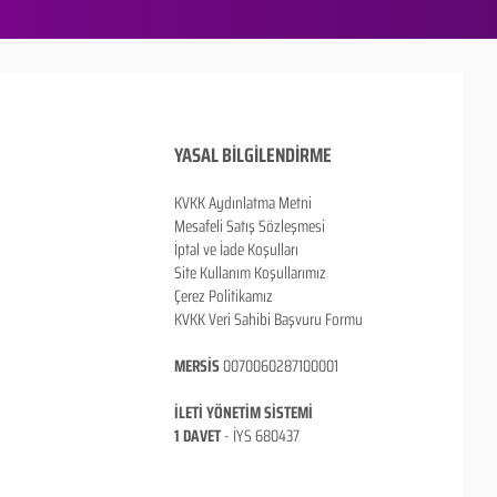
YASAL BİLGİLENDİRME
KVKK Aydınlatma Metni
Mesafeli Satış Sözleşmesi
İptal ve İade Koşulları
Site Kullanım Koşullarımız
Çerez Politikamız
KVKK Veri Sahibi Başvuru Formu
MERSİS
0070060287100001
İLETİ YÖNETİM SİSTEMİ
1 DAVET
- İ
YS 680437
ANKARA / TÜRKİYE