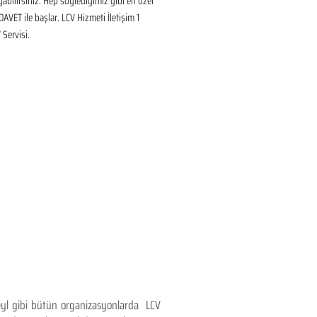
ayabilirsiniz. Hep söylediğimiz gibi en özel 
DAVET ile başlar. LCV Hizmeti İletişim 1 
Servisi.
teyl gibi bütün organizasyonlarda LCV