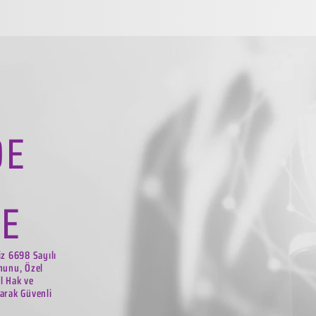
DE
LE
iz 6698 Sayılı
nunu, Özel
el Hak ve
arak Güvenli