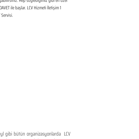
ayabilirsiniz. Hep söylediğimiz gibi en özel 
DAVET ile başlar. LCV Hizmeti İletişim 1 
Servisi.
teyl gibi bütün organizasyonlarda LCV