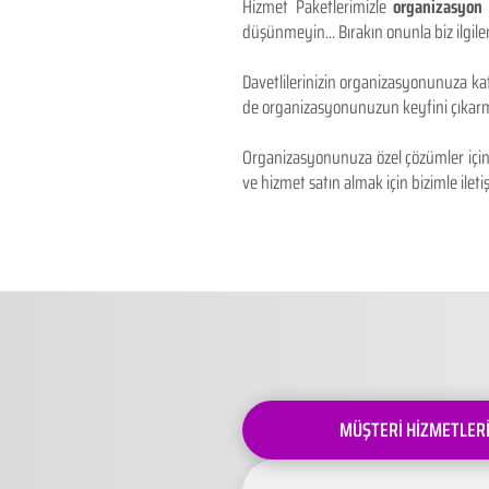
Hizmet Paketlerimizle
organizasyon 
düşünmeyin... Bırakın onunla biz ilgilen
Davetlilerinizin organizasyonunuza kat
de organizasyonunuzun keyfini çıkarm
Organizasyonunuza özel çözümler için 
ve hizmet satın almak için bizimle iletiş
MÜŞTERİ HİZMETLER