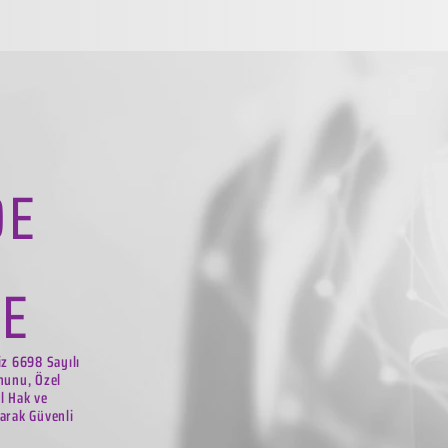
DE
LE
iz 6698 Sayılı
nunu, Özel
el Hak ve
arak Güvenli