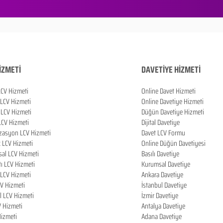
İZMETİ
DAVETİYE HİZMETİ
LCV Hizmeti
Online Davet Hizmeti
 LCV Hizmeti
Online Davetiye Hizmeti
LCV Hizmeti
Düğün Davetiye Hizmeti
LCV Hizmeti
Dijital Davetiye
zasyon LCV Hizmeti
Davet LCV Formu
k LCV Hizmeti
Online Düğün Davetiyesi
al LCV Hizmeti
Basılı Davetiye
tı LCV Hizmeti
Kurumsal Davetiye
LCV Hizmeti
Ankara Davetiye
CV Hizmeti
İstanbul Davetiye
l LCV Hizmeti
İzmir Davetiye
V Hizmeti
Antalya Davetiye
izmeti
Adana Davetiye