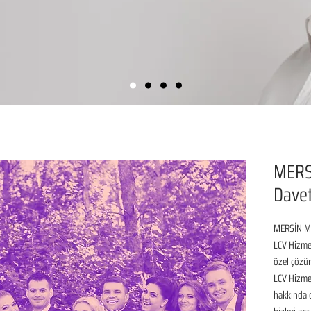
MERS
Davet
MERSİN ME
LCV Hizmet
özel çözüm
LCV Hizmet
hakkında de