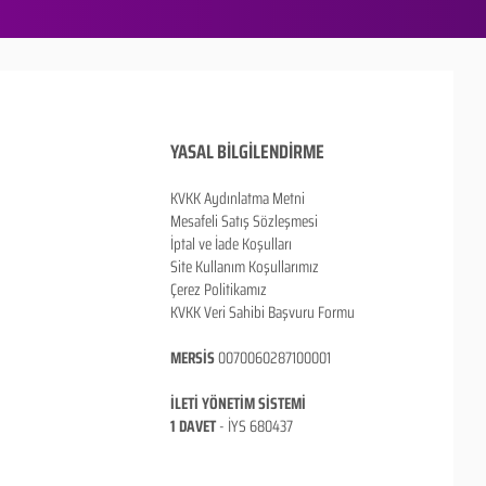
YASAL BİLGİLENDİRME
KVKK Aydınlatma Metni
Mesafeli Satış Sözleşmesi
İptal ve İade Koşulları
Site Kullanım Koşullarımız
Çerez Politikamız
KVKK Veri Sahibi Başvuru Formu
MERSİS
0070060287100001
İLETİ YÖNETİM SİSTEMİ
1 DAVET
- İ
YS 680437
ANKARA / TÜRKİYE