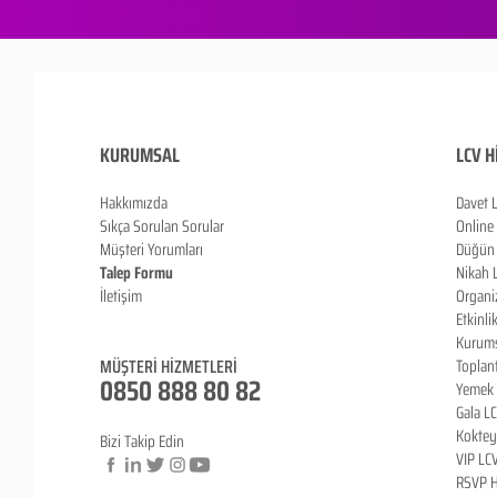
KURUMSAL
LCV H
Hakkımızda
Davet 
Sıkça Sorulan Sorula
r
Online
Müşteri Yorumları
Düğün 
Talep Formu
Nikah 
İletişim
Organi
Blog
Etkinli
Kurums
MÜŞTERİ HİZMETLERİ
Toplan
0850 888 80 82
Yemek 
Gala L
Koktey
Bizi Takip Edin
VIP LC
RSVP H