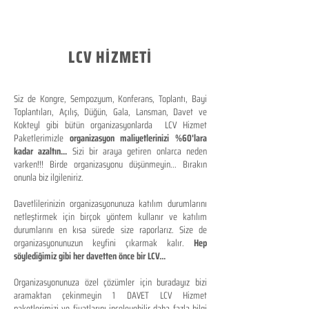
LCV HİZMETİ
Siz de Kongre, Sempozyum, Konferans, Toplantı, Bayi
Toplantıları, Açılış, Düğün, Gala, Lansman, Davet ve
Kokteyl gibi bütün organizasyonlarda LCV Hizmet
Paketlerimizle
organizasyon maliyetlerinizi %60'lara
kadar azaltın...
Sizi bir araya getiren onlarca neden
varken!!! Birde organizasyonu düşünmeyin... Bırakın
onunla biz ilgileniriz.
Davetlilerinizin organizasyonunuza katılım durumlarını
netleştirmek için birçok yöntem kullanır ve katılım
durumlarını en kısa sürede size raporlarız. Size de
organizasyonunuzun keyfini çıkarmak kalır.
Hep
söylediğimiz gibi her davetten önce bir LCV...
Organizasyonunuza özel çözümler için buradayız bizi
aramaktan çekinmeyin 1 DAVET LCV Hizmet
paketlerimizi ve fiyatlarını inceleyebilir daha fazla bilgi