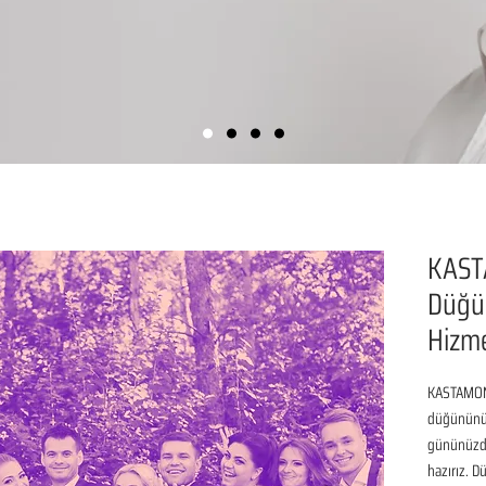
KAST
Düğün
Hizme
KASTAMONU
düğününüz 
gününüzde
hazırız. D