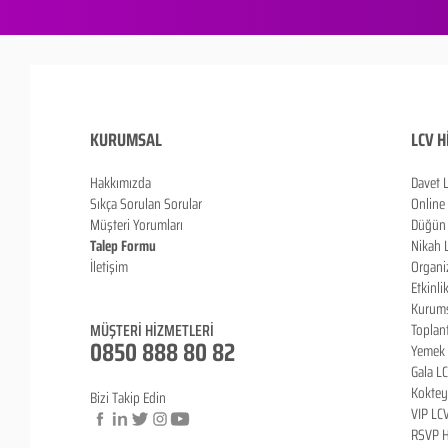
KURUMSAL
LCV H
Hakkımızda
Davet 
Sıkça Sorulan Sorula
r
Online
Müşteri Yorumları
Düğün 
Talep Formu
Nikah 
İletişim
Organi
Blog
Etkinli
Kurums
MÜŞTERİ HİZMETLERİ
Toplan
0850 888 80 82
Yemek 
Gala L
Koktey
Bizi Takip Edin
VIP LC
RSVP H