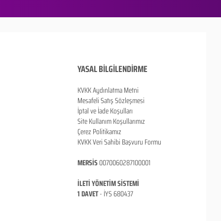
YASAL BİLGİLENDİRME
KVKK Aydınlatma Metni
Mesafeli Satış Sözleşmesi
İptal ve İade Koşulları
Site Kullanım Koşullarımız
Çerez Politikamız
KVKK Veri Sahibi Başvuru Formu
MERSİS
0070060287100001
İLETİ YÖNETİM SİSTEMİ
1 DAVET
- İ
YS 680437
ANKARA / TÜRKİYE