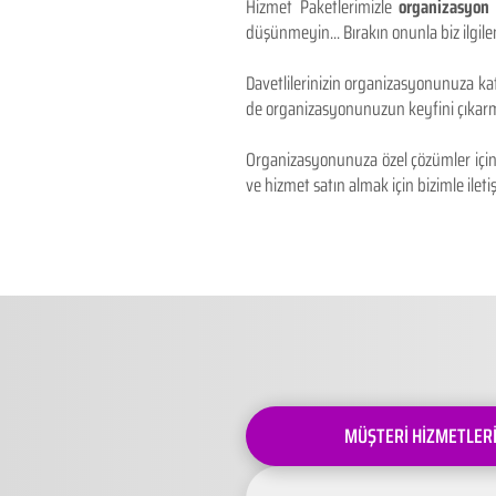
Hizmet Paketlerimizle
organizasyon 
düşünmeyin... Bırakın onunla biz ilgilen
Davetlilerinizin organizasyonunuza kat
de organizasyonunuzun keyfini çıkarm
Organizasyonunuza özel çözümler için 
ve hizmet satın almak için bizimle iletiş
MÜŞTERİ HİZMETLER