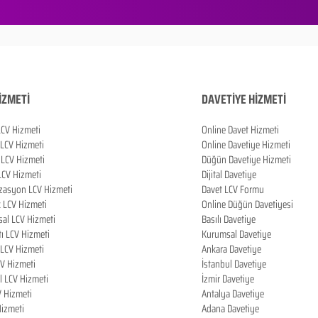
İZMETİ
DAVETİYE HİZMETİ
LCV Hizmeti
Online Davet Hizmeti
 LCV Hizmeti
Online Davetiye Hizmeti
LCV Hizmeti
Düğün Davetiye Hizmeti
LCV Hizmeti
Dijital Davetiye
zasyon LCV Hizmeti
Davet LCV Formu
k LCV Hizmeti
Online Düğün Davetiyesi
al LCV Hizmeti
Basılı Davetiye
tı LCV Hizmeti
Kurumsal Davetiye
LCV Hizmeti
Ankara Davetiye
CV Hizmeti
İstanbul Davetiye
l LCV Hizmeti
İzmir Davetiye
V Hizmeti
Antalya Davetiye
izmeti
Adana Davetiye