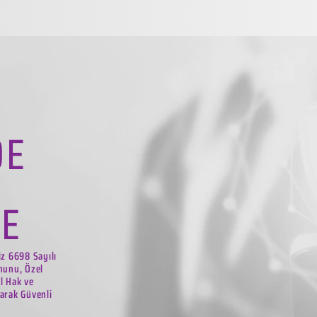
DE
LE
iz 6698 Sayılı
nunu, Özel
el Hak ve
arak Güvenli