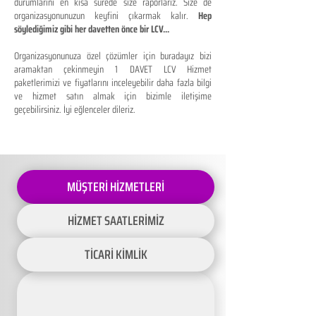
durumlarını en kısa sürede size raporlarız. Size de
organizasyonunuzun keyfini çıkarmak kalır.
Hep
söylediğimiz gibi her davetten önce bir LCV...
Organizasyonunuza özel çözümler için buradayız bizi
aramaktan çekinmeyin 1 DAVET LCV Hizmet
paketlerimizi ve fiyatlarını inceleyebilir daha fazla bilgi
ve hizmet satın almak için bizimle iletişime
geçebilirsiniz. İyi eğlenceler dileriz.
MÜŞTERİ HİZMETLERİ
HİZMET SAATLERİMİZ
TİCARİ KİMLİK