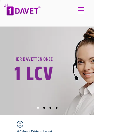
HER DAVETTEN ÖNCE
1 LCV
Widget Didn’t Load