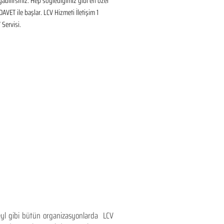
ayabilirsiniz. Hep söylediğimiz gibi en özel 
DAVET ile başlar. LCV Hizmeti İletişim 1 
Servisi.
teyl gibi bütün organizasyonlarda LCV