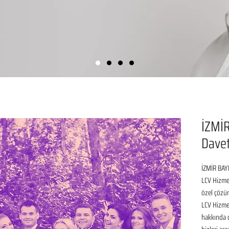
İZMİ
Davet
İZMİR BAYR
LCV Hizmet
özel çözüm
LCV Hizmet
hakkında de