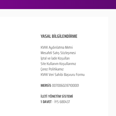
YASAL BİLGİLENDİRME
KVKK Aydınlatma Metni
Mesafeli Satış Sözleşmesi
İptal ve İade Koşulları
Site Kullanım Koşullarımız
Çerez Politikamız
KVKK Veri Sahibi Başvuru Formu
MERSİS
0070060287100001
İLETİ YÖNETİM SİSTEMİ
1 DAVET
- İ
YS 680437
ANKARA / TÜRKİYE