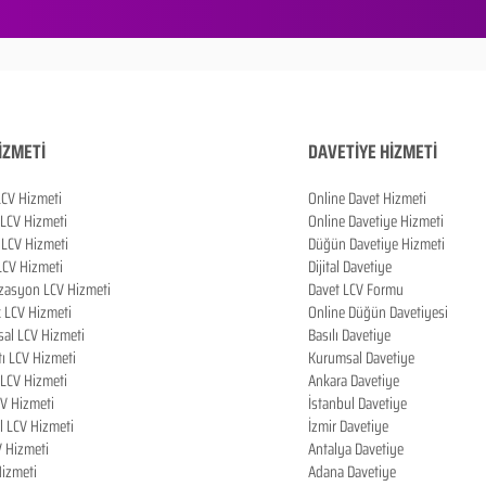
İZMETİ
DAVETİYE HİZMETİ
LCV Hizmeti
Online Davet Hizmeti
 LCV Hizmeti
Online Davetiye Hizmeti
LCV Hizmeti
Düğün Davetiye Hizmeti
LCV Hizmeti
Dijital Davetiye
zasyon LCV Hizmeti
Davet LCV Formu
k LCV Hizmeti
Online Düğün Davetiyesi
al LCV Hizmeti
Basılı Davetiye
tı LCV Hizmeti
Kurumsal Davetiye
LCV Hizmeti
Ankara Davetiye
CV Hizmeti
İstanbul Davetiye
l LCV Hizmeti
İzmir Davetiye
V Hizmeti
Antalya Davetiye
izmeti
Adana Davetiye