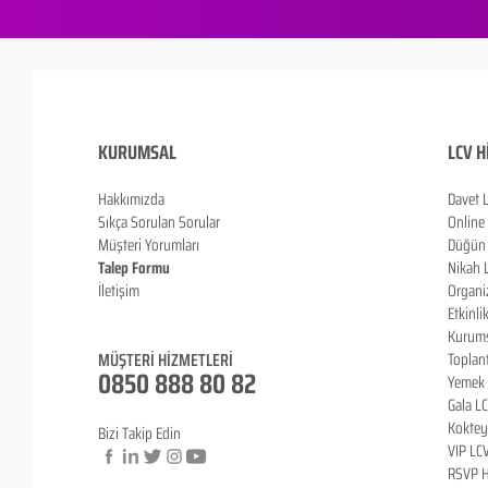
KURUMSAL
LCV H
Hakkımızda
Davet 
Sıkça Sorulan Sorula
r
Online
Müşteri Yorumları
Düğün 
Talep Formu
Nikah 
İletişim
Organi
Blog
Etkinli
Kurums
MÜŞTERİ HİZMETLERİ
Toplan
0850 888 80 82
Yemek 
Gala L
Koktey
Bizi Takip Edin
VIP LC
RSVP H