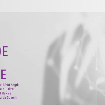
DE
LE
iz 6698 Sayılı
nunu, Özel
el Hak ve
arak Güvenli