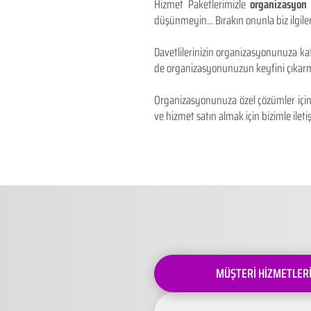
Hizmet Paketlerimizle
organizasyon 
düşünmeyin... Bırakın onunla biz ilgilen
Davetlilerinizin organizasyonunuza kat
de organizasyonunuzun keyfini çıkarm
Organizasyonunuza özel çözümler için 
ve hizmet satın almak için bizimle iletiş
MÜŞTERİ HİZMETLER