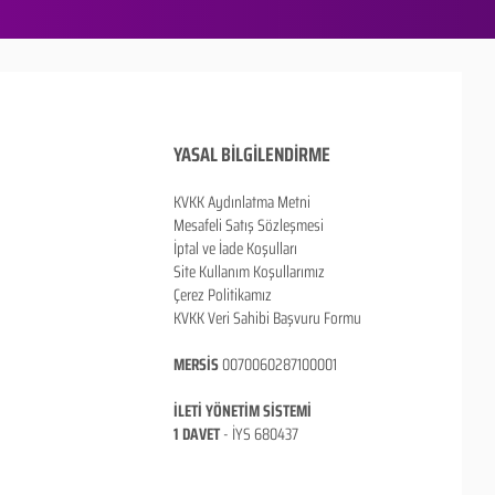
YASAL BİLGİLENDİRME
KVKK Aydınlatma Metni
Mesafeli Satış Sözleşmesi
İptal ve İade Koşulları
Site Kullanım Koşullarımız
Çerez Politikamız
KVKK Veri Sahibi Başvuru Formu
MERSİS
0070060287100001
İLETİ YÖNETİM SİSTEMİ
1 DAVET
- İ
YS 680437
ANKARA / TÜRKİYE