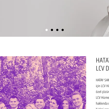
HATA
LCV D
HATAY SAM
için LCV H
özel çözüm
LCV Hizmet
hakkında de