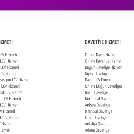
İZMETİ
DAVETİYE HİZMETİ
LCV Hizmeti
Online Davet Hizmeti
 LCV Hizmeti
Online Davetiye Hizmeti
LCV Hizmeti
Düğün Davetiye Hizmeti
LCV Hizmeti
Dijital Davetiye
zasyon LCV Hizmeti
Davet LCV Formu
k LCV Hizmeti
Online Düğün Davetiyesi
al LCV Hizmeti
Basılı Davetiye
tı LCV Hizmeti
Kurumsal Davetiye
LCV Hizmeti
Ankara Davetiye
CV Hizmeti
İstanbul Davetiye
l LCV Hizmeti
İzmir Davetiye
V Hizmeti
Antalya Davetiye
izmeti
Adana Davetiye