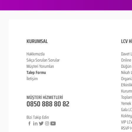
KURUMSAL
LCV H
Hakkımızda
Davet 
Sıkça Sorulan Sorula
r
Online
Müşteri Yorumları
Düğün 
Talep Formu
Nikah 
İletişim
Organi
Blog
Etkinli
Kurums
MÜŞTERİ HİZMETLERİ
Toplan
0850 888 80 82
Yemek 
Gala L
Koktey
Bizi Takip Edin
VIP LC
RSVP H