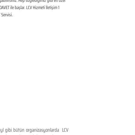
ayabilirsiniz. Hep söylediğimiz gibi en özel 
DAVET ile başlar. LCV Hizmeti İletişim 1 
Servisi.
teyl gibi bütün organizasyonlarda LCV