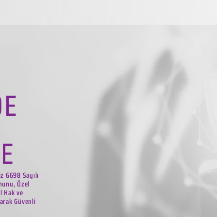
DE
LE
iz 6698 Sayılı
nunu, Özel
el Hak ve
arak Güvenli