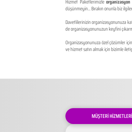
Hizmet Paketlerimizle
organizasyon 
düşünmeyin... Bırakın onunla biz ilgilen
Davetlilerinizin organizasyonunuza kat
de organizasyonunuzun keyfini çıkarm
Organizasyonunuza özel çözümler için 
ve hizmet satın almak için bizimle iletiş
MÜŞTERİ HİZMETLER