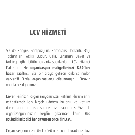
LCV HİZMETİ
Siz de Kongre, Sempozyum, Konferans, Toplantı, Bayi
Toplantıları, Açılış, Düğün, Gala, Lansman, Davet ve
Kokteyl gibi bütün organizasyonlarda LCV Hizmet
Paketlerimizle
organizasyon maliyetlerinizi %60'lara
kadar azaltın...
Sizi bir araya getiren onlarca neden
varken!!! Birde organizasyonu düşünmeyin... Bırakın
onunla biz ilgileniriz.
Davetlilerinizin organizasyonunuza katılım durumlarını
netleştirmek için birçok yöntem kullanır ve katılım
durumlarını en kısa sürede size raporlarız. Size de
organizasyonunuzun keyfini çıkarmak kalır.
Hep
söylediğimiz gibi her davetten önce bir LCV...
Organizasyonunuza özel çözümler için buradayız bizi