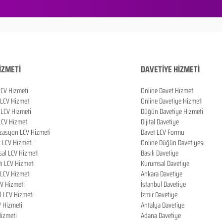
İZMETİ
DAVETİYE HİZMETİ
LCV Hizmeti
Online Davet Hizmeti
 LCV Hizmeti
Online Davetiye Hizmeti
LCV Hizmeti
Düğün Davetiye Hizmeti
LCV Hizmeti
Dijital Davetiye
zasyon LCV Hizmeti
Davet LCV Formu
k LCV Hizmeti
Online Düğün Davetiyesi
al LCV Hizmeti
Basılı Davetiye
tı LCV Hizmeti
Kurumsal Davetiye
LCV Hizmeti
Ankara Davetiye
CV Hizmeti
İstanbul Davetiye
l LCV Hizmeti
İzmir Davetiye
V Hizmeti
Antalya Davetiye
izmeti
Adana Davetiye