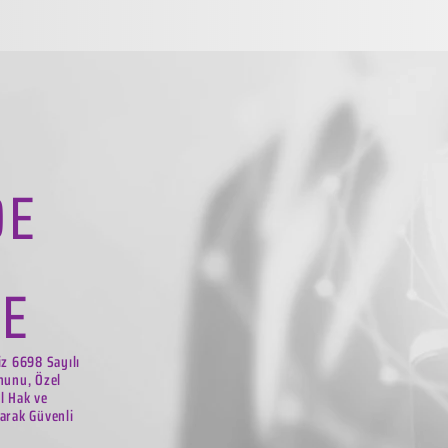
DE
LE
iz 6698 Sayılı
nunu, Özel
el Hak ve
arak Güvenli