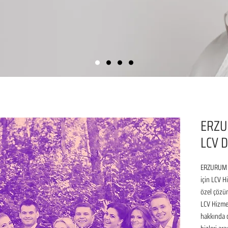
ERZU
LCV D
ERZURUM H
için LCV H
özel çözüm
LCV Hizmet
hakkında de