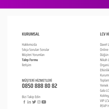
KURUMSAL
LCV H
Hakkımızda
Davet 
Sıkça Sorulan Sorula
r
Online
Müşteri Yorumları
Düğün 
Talep Formu
Nikah 
İletişim
Organi
Blog
Etkinli
Kurums
MÜŞTERİ HİZMETLERİ
Toplan
0850 888 80 82
Yemek 
Gala L
Koktey
Bizi Takip Edin
VIP LC
RSVP H