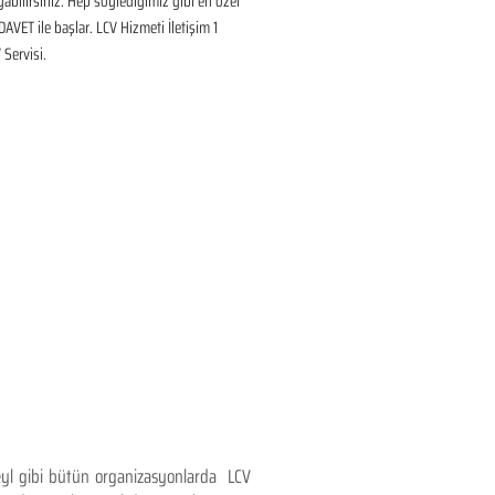
ayabilirsiniz. Hep söylediğimiz gibi en özel 
DAVET ile başlar. LCV Hizmeti İletişim 1 
Servisi.
teyl gibi bütün organizasyonlarda LCV