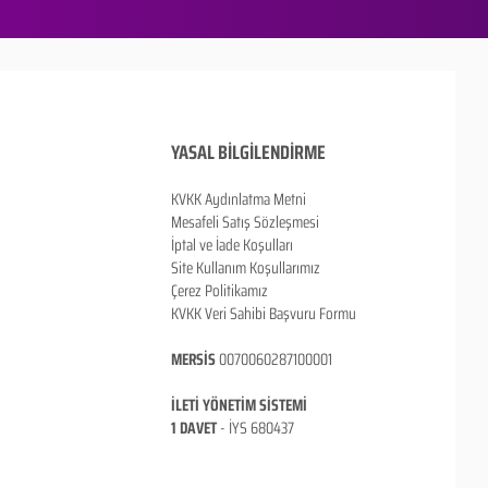
YASAL BİLGİLENDİRME
KVKK Aydınlatma Metni
Mesafeli Satış Sözleşmesi
İptal ve İade Koşulları
Site Kullanım Koşullarımız
Çerez Politikamız
KVKK Veri Sahibi Başvuru Formu
MERSİS
0070060287100001
İLETİ YÖNETİM SİSTEMİ
1 DAVET
- İ
YS 680437
ANKARA / TÜRKİYE