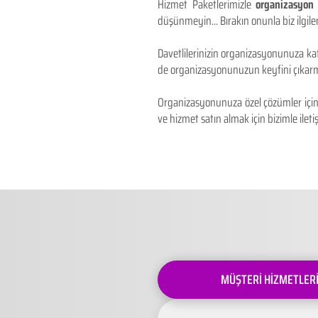
Hizmet Paketlerimizle
organizasyon 
düşünmeyin... Bırakın onunla biz ilgilen
Davetlilerinizin organizasyonunuza kat
de organizasyonunuzun keyfini çıkarm
Organizasyonunuza özel çözümler için 
ve hizmet satın almak için bizimle iletiş
MÜŞTERİ HİZMETLER