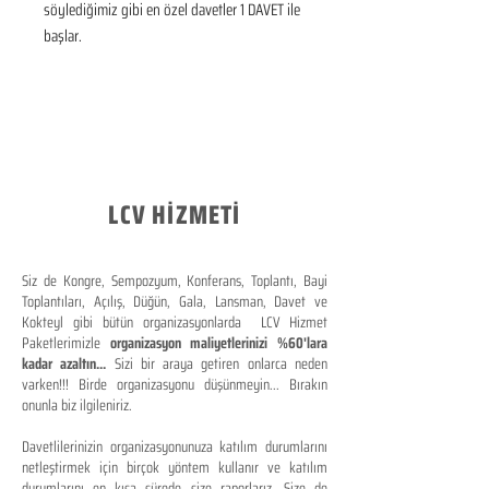
söylediğimiz gibi en özel davetler 1 DAVET ile 
başlar.
LCV HİZMETİ
Siz de Kongre, Sempozyum, Konferans, Toplantı, Bayi
Toplantıları, Açılış, Düğün, Gala, Lansman, Davet ve
Kokteyl gibi bütün organizasyonlarda LCV Hizmet
Paketlerimizle
organizasyon maliyetlerinizi %60'lara
kadar azaltın...
Sizi bir araya getiren onlarca neden
varken!!! Birde organizasyonu düşünmeyin... Bırakın
onunla biz ilgileniriz.
Davetlilerinizin organizasyonunuza katılım durumlarını
netleştirmek için birçok yöntem kullanır ve katılım
durumlarını en kısa sürede size raporlarız. Size de