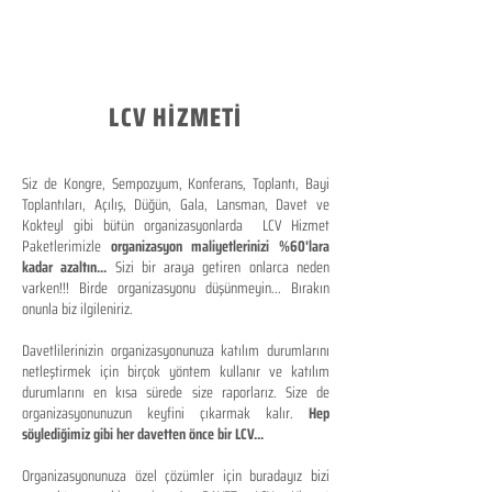
LCV HİZMETİ
Siz de Kongre, Sempozyum, Konferans, Toplantı, Bayi
Toplantıları, Açılış, Düğün, Gala, Lansman, Davet ve
Kokteyl gibi bütün organizasyonlarda LCV Hizmet
Paketlerimizle
organizasyon maliyetlerinizi %60'lara
kadar azaltın...
Sizi bir araya getiren onlarca neden
varken!!! Birde organizasyonu düşünmeyin... Bırakın
onunla biz ilgileniriz.
Davetlilerinizin organizasyonunuza katılım durumlarını
netleştirmek için birçok yöntem kullanır ve katılım
durumlarını en kısa sürede size raporlarız. Size de
organizasyonunuzun keyfini çıkarmak kalır.
Hep
söylediğimiz gibi her davetten önce bir LCV...
Organizasyonunuza özel çözümler için buradayız bizi