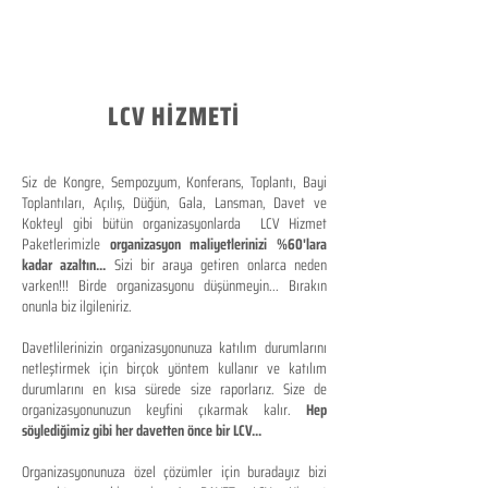
LCV HİZMETİ
Siz de Kongre, Sempozyum, Konferans, Toplantı, Bayi
Toplantıları, Açılış, Düğün, Gala, Lansman, Davet ve
Kokteyl gibi bütün organizasyonlarda LCV Hizmet
Paketlerimizle
organizasyon maliyetlerinizi %60'lara
kadar azaltın...
Sizi bir araya getiren onlarca neden
varken!!! Birde organizasyonu düşünmeyin... Bırakın
onunla biz ilgileniriz.
Davetlilerinizin organizasyonunuza katılım durumlarını
netleştirmek için birçok yöntem kullanır ve katılım
durumlarını en kısa sürede size raporlarız. Size de
organizasyonunuzun keyfini çıkarmak kalır.
Hep
söylediğimiz gibi her davetten önce bir LCV...
Organizasyonunuza özel çözümler için buradayız bizi