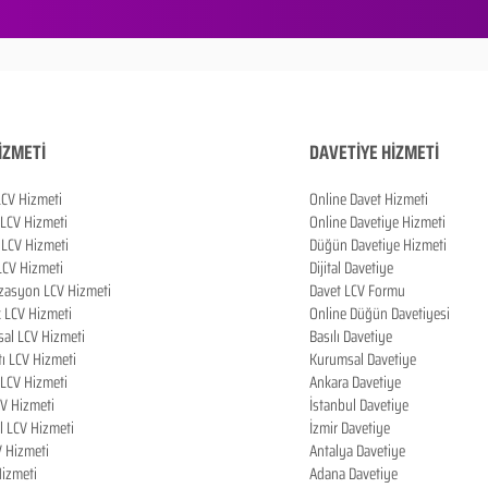
İZMETİ
DAVETİYE HİZMETİ
LCV Hizmeti
Online Davet Hizmeti
 LCV Hizmeti
Online Davetiye Hizmeti
LCV Hizmeti
Düğün Davetiye Hizmeti
LCV Hizmeti
Dijital Davetiye
zasyon LCV Hizmeti
Davet LCV Formu
k LCV Hizmeti
Online Düğün Davetiyesi
al LCV Hizmeti
Basılı Davetiye
tı LCV Hizmeti
Kurumsal Davetiye
LCV Hizmeti
Ankara Davetiye
CV Hizmeti
İstanbul Davetiye
l LCV Hizmeti
İzmir Davetiye
V Hizmeti
Antalya Davetiye
izmeti
Adana Davetiye