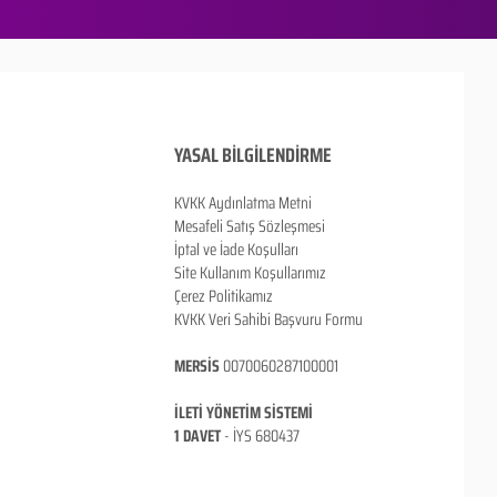
YASAL BİLGİLENDİRME
KVKK Aydınlatma Metni
Mesafeli Satış Sözleşmesi
İptal ve İade Koşulları
Site Kullanım Koşullarımız
Çerez Politikamız
KVKK Veri Sahibi Başvuru Formu
MERSİS
0070060287100001
İLETİ YÖNETİM SİSTEMİ
1 DAVET
- İ
YS 680437
ANKARA / TÜRKİYE