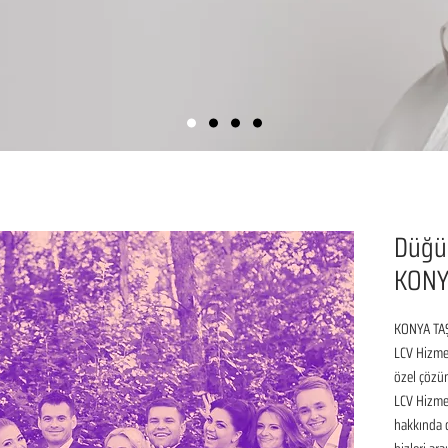
Düğü
KON
KONYA TAŞ
LCV Hizmet
özel çözüm
LCV Hizmet
hakkında de