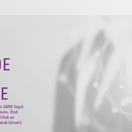
DE
LE
iz 6698 Sayılı
nunu, Özel
el Hak ve
arak Güvenli