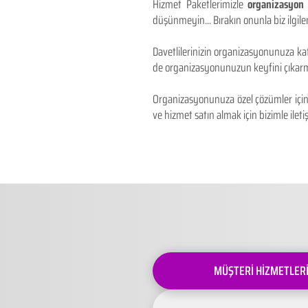
Hizmet Paketlerimizle
organizasyon 
düşünmeyin... Bırakın onunla biz ilgilen
Davetlilerinizin organizasyonunuza kat
de organizasyonunuzun keyfini çıkarm
Organizasyonunuza özel çözümler için 
ve hizmet satın almak için bizimle iletiş
MÜŞTERİ HİZMETLER