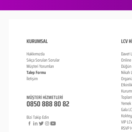
KURUMSAL
LCV H
Hakkımızda
Davet 
Sıkça Sorulan Sorula
r
Online
Müşteri Yorumları
Düğün 
Talep Formu
Nikah 
İletişim
Organi
Blog
Etkinli
Kurums
MÜŞTERİ HİZMETLERİ
Toplan
0850 888 80 82
Yemek 
Gala L
Koktey
Bizi Takip Edin
VIP LC
RSVP H