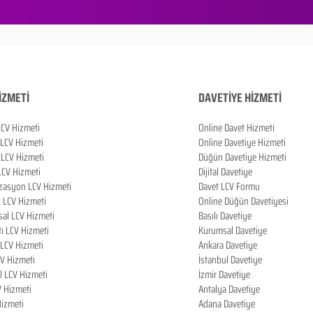
İZMETİ
DAVETİYE HİZMETİ
LCV Hizmeti
Online Davet Hizmeti
 LCV Hizmeti
Online Davetiye Hizmeti
LCV Hizmeti
Düğün Davetiye Hizmeti
LCV Hizmeti
Dijital Davetiye
zasyon LCV Hizmeti
Davet LCV Formu
k LCV Hizmeti
Online Düğün Davetiyesi
al LCV Hizmeti
Basılı Davetiye
tı LCV Hizmeti
Kurumsal Davetiye
LCV Hizmeti
Ankara Davetiye
CV Hizmeti
İstanbul Davetiye
l LCV Hizmeti
İzmir Davetiye
V Hizmeti
Antalya Davetiye
izmeti
Adana Davetiye