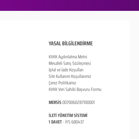
YASAL BİLGİLENDİRME
KVKK Aydınlatma Metni
Mesafeli Satış Sözleşmesi
İptal ve İade Koşulları
Site Kullanım Koşullarımız
Çerez Politikamız
KVKK Veri Sahibi Başvuru Formu
MERSİS
0070060287100001
İLETİ YÖNETİM SİSTEMİ
1 DAVET
- İ
YS 680437
ANKARA / TÜRKİYE