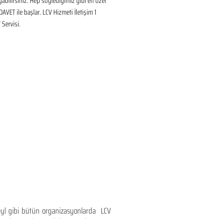
ayabilirsiniz. Hep söylediğimiz gibi en özel 
DAVET ile başlar. LCV Hizmeti İletişim 1 
Servisi.
teyl gibi bütün organizasyonlarda LCV