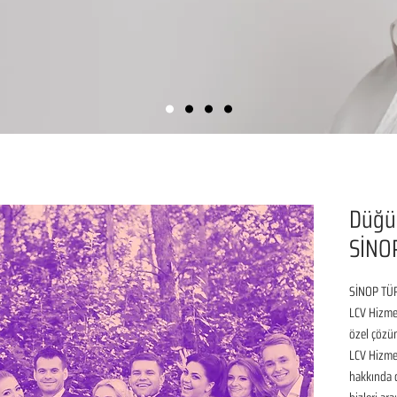
Düğü
SİNO
SİNOP TÜR
LCV Hizmet
özel çözüm
LCV Hizmet
hakkında de