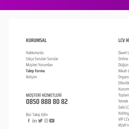
KURUMSAL
LCV H
Hakkımızda
Davet 
Sıkça Sorulan Sorula
r
Online
Müşteri Yorumları
Düğün 
Talep Formu
Nikah 
İletişim
Organi
Blog
Etkinli
Kurums
MÜŞTERİ HİZMETLERİ
Toplan
0850 888 80 82
Yemek 
Gala L
Koktey
Bizi Takip Edin
VIP LC
RSVP H