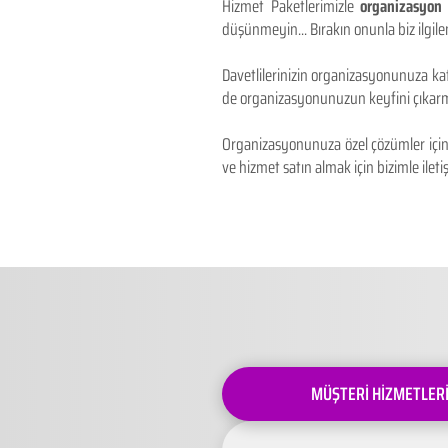
Hizmet Paketlerimizle
organizasyon 
düşünmeyin... Bırakın onunla biz ilgilen
Davetlilerinizin organizasyonunuza kat
de organizasyonunuzun keyfini çıkarm
Organizasyonunuza özel çözümler için 
ve hizmet satın almak için bizimle iletiş
MÜŞTERİ HİZMETLER