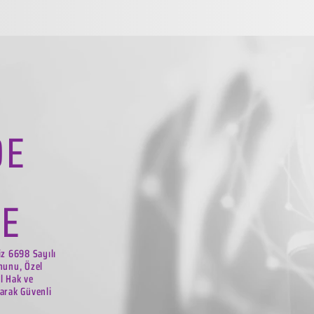
DE
LE
iz 6698 Sayılı
nunu, Özel
el Hak ve
arak Güvenli