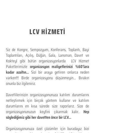
LCV HİZMETİ
Siz de Kongre, Sempozyum, Konferans, Toplantı, Bayi
Toplantıları, Açılış, Düğün, Gala, Lansman, Davet ve
Kokteyl gibi bütün organizasyonlarda LCV Hizmet
Paketlerimizle
organizasyon maliyetlerinizi %60'lara
kadar azaltın...
Sizi bir araya getiren onlarca neden
varken!!! Birde organizasyonu düşünmeyin... Bırakın
onunla biz ilgileniriz.
Davetlilerinizin organizasyonunuza katılım durumlarını
netleştirmek için birçok yöntem kullanır ve katılım
durumlarını en kısa sürede size raporlarız. Size de
organizasyonunuzun keyfini çıkarmak kalır.
Hep
söylediğimiz gibi her davetten önce bir LCV...
Organizasyonunuza özel çözümler için buradayız bizi