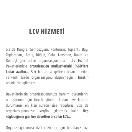
LCV HİZMETİ
Siz de Kongre, Sempozyum, Konferans, Toplantı, Bayi
Toplantıları, Açılış, Düğün, Gala, Lansman, Davet ve
Kokteyl gibi bütün organizasyonlarda LCV Hizmet
Paketlerimizle
organizasyon maliyetlerinizi %60'lara
kadar azaltın...
Sizi bir araya getiren onlarca neden
varken!!! Birde organizasyonu düşünmeyin... Bırakın
onunla biz ilgileniriz.
Davetlilerinizin organizasyonunuza katılım durumlarını
netleştirmek için birçok yöntem kullanır ve katılım
durumlarını en kısa sürede size raporlarız. Size de
organizasyonunuzun keyfini çıkarmak kalır.
Hep
söylediğimiz gibi her davetten önce bir LCV...
Organizasyonunuza özel çözümler için buradayız bizi