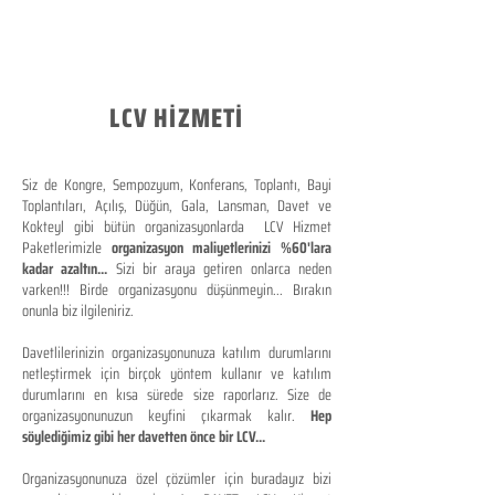
LCV HİZMETİ
Siz de Kongre, Sempozyum, Konferans, Toplantı, Bayi
Toplantıları, Açılış, Düğün, Gala, Lansman, Davet ve
Kokteyl gibi bütün organizasyonlarda LCV Hizmet
Paketlerimizle
organizasyon maliyetlerinizi %60'lara
kadar azaltın...
Sizi bir araya getiren onlarca neden
varken!!! Birde organizasyonu düşünmeyin... Bırakın
onunla biz ilgileniriz.
Davetlilerinizin organizasyonunuza katılım durumlarını
netleştirmek için birçok yöntem kullanır ve katılım
durumlarını en kısa sürede size raporlarız. Size de
organizasyonunuzun keyfini çıkarmak kalır.
Hep
söylediğimiz gibi her davetten önce bir LCV...
Organizasyonunuza özel çözümler için buradayız bizi