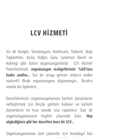
LCV HİZMETİ
Siz de Kongre, Sempozyum, Konferans, Toplantı, Bayi
Toplantıları, Açılış, Düğün, Gala, Lansman, Davet ve
Kokteyl gibi bütün organizasyonlarda LCV Hizmet
Paketlerimizle
organizasyon maliyetlerinizi %60'lara
kadar azaltın...
Sizi bir araya getiren onlarca neden
varken!!! Birde organizasyonu düşünmeyin... Bırakın
onunla biz ilgileniriz.
Davetlilerinizin organizasyonunuza katılım durumlarını
netleştirmek için birçok yöntem kullanır ve katılım
durumlarını en kısa sürede size raporlarız. Size de
organizasyonunuzun keyfini çıkarmak kalır.
Hep
söylediğimiz gibi her davetten önce bir LCV...
Organizasyonunuza özel çözümler için buradayız bizi