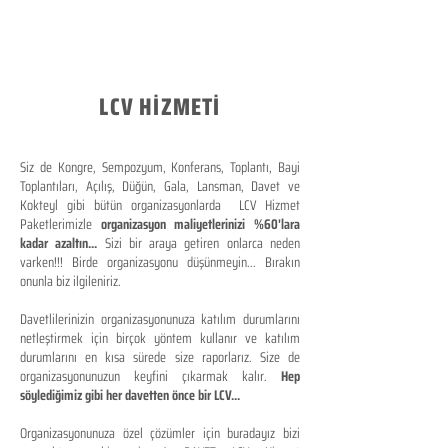
LCV HİZMETİ
Siz de Kongre, Sempozyum, Konferans, Toplantı, Bayi
Toplantıları, Açılış, Düğün, Gala, Lansman, Davet ve
Kokteyl gibi bütün organizasyonlarda LCV Hizmet
Paketlerimizle
organizasyon maliyetlerinizi %60'lara
kadar azaltın...
Sizi bir araya getiren onlarca neden
varken!!! Birde organizasyonu düşünmeyin... Bırakın
onunla biz ilgileniriz.
Davetlilerinizin organizasyonunuza katılım durumlarını
netleştirmek için birçok yöntem kullanır ve katılım
durumlarını en kısa sürede size raporlarız. Size de
organizasyonunuzun keyfini çıkarmak kalır.
Hep
söylediğimiz gibi her davetten önce bir LCV...
Organizasyonunuza özel çözümler için buradayız bizi