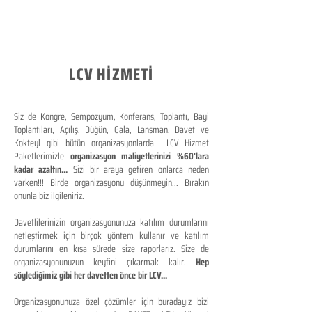
LCV HİZMETİ
Siz de Kongre, Sempozyum, Konferans, Toplantı, Bayi
Toplantıları, Açılış, Düğün, Gala, Lansman, Davet ve
Kokteyl gibi bütün organizasyonlarda LCV Hizmet
Paketlerimizle
organizasyon maliyetlerinizi %60'lara
kadar azaltın...
Sizi bir araya getiren onlarca neden
varken!!! Birde organizasyonu düşünmeyin... Bırakın
onunla biz ilgileniriz.
Davetlilerinizin organizasyonunuza katılım durumlarını
netleştirmek için birçok yöntem kullanır ve katılım
durumlarını en kısa sürede size raporlarız. Size de
organizasyonunuzun keyfini çıkarmak kalır.
Hep
söylediğimiz gibi her davetten önce bir LCV...
Organizasyonunuza özel çözümler için buradayız bizi