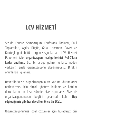
LCV HİZMETİ
Siz de Kongre, Sempozyum, Konferans, Toplantı, Bayi
Toplantıları, Açılış, Düğün, Gala, Lansman, Davet ve
Kokteyl gibi bütün organizasyonlarda LCV Hizmet
Paketlerimizle
organizasyon maliyetlerinizi %60'lara
kadar azaltın...
Sizi bir araya getiren onlarca neden
varken!!! Birde organizasyonu düşünmeyin... Bırakın
onunla biz ilgileniriz.
Davetlilerinizin organizasyonunuza katılım durumlarını
netleştirmek için birçok yöntem kullanır ve katılım
durumlarını en kısa sürede size raporlarız. Size de
organizasyonunuzun keyfini çıkarmak kalır.
Hep
söylediğimiz gibi her davetten önce bir LCV...
Organizasyonunuza özel çözümler için buradayız bizi