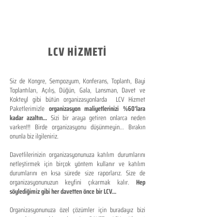
LCV HİZMETİ
Siz de Kongre, Sempozyum, Konferans, Toplantı, Bayi
Toplantıları, Açılış, Düğün, Gala, Lansman, Davet ve
Kokteyl gibi bütün organizasyonlarda LCV Hizmet
Paketlerimizle
organizasyon maliyetlerinizi %60'lara
kadar azaltın...
Sizi bir araya getiren onlarca neden
varken!!! Birde organizasyonu düşünmeyin... Bırakın
onunla biz ilgileniriz.
Davetlilerinizin organizasyonunuza katılım durumlarını
netleştirmek için birçok yöntem kullanır ve katılım
durumlarını en kısa sürede size raporlarız. Size de
organizasyonunuzun keyfini çıkarmak kalır.
Hep
söylediğimiz gibi her davetten önce bir LCV...
Organizasyonunuza özel çözümler için buradayız bizi