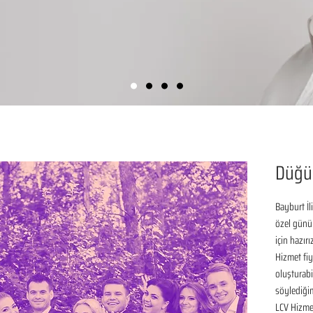
Düğü
Bayburt İl
özel günü
için hazır
Hizmet fiya
oluşturabil
söylediğim
LCV Hizmet