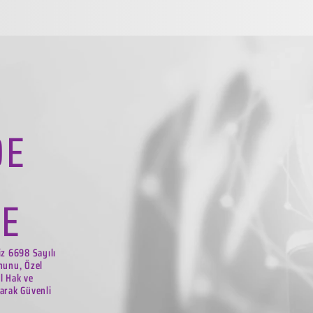
DE
LE
iz 6698 Sayılı
nunu, Özel
el Hak ve
arak Güvenli