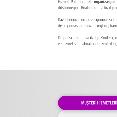
Hizmet Paketlerimizle
organizasyon 
düşünmeyin... Bırakın onunla biz ilgilen
Davetlilerinizin organizasyonunuza kat
de organizasyonunuzun keyfini çıkarm
Organizasyonunuza özel çözümler için 
ve hizmet satın almak için bizimle iletiş
MÜŞTERİ HİZMETLER