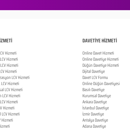
İZMETİ
DAVETİYE HİZMETİ
LCV Hizmeti
Online Davet Hizmeti
 LCV Hizmeti
Online Davetiye Hizmeti
LCV Hizmeti
Düğün Davetiye Hizmeti
LCV Hizmeti
Dijital Davetiye
zasyon LCV Hizmeti
Davet LCV Formu
k LCV Hizmeti
Online Düğün Davetiyesi
al LCV Hizmeti
Basılı Davetiye
tı LCV Hizmeti
Kurumsal Davetiye
LCV Hizmeti
Ankara Davetiye
CV Hizmeti
İstanbul Davetiye
l LCV Hizmeti
İzmir Davetiye
V Hizmeti
Antalya Davetiye
izmeti
Adana Davetiye