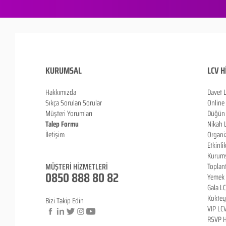
KURUMSAL
LCV H
Hakkımızda
Davet 
Sıkça Sorulan Sorula
r
Online
Müşteri Yorumları
Düğün 
Talep Formu
Nikah 
İletişim
Organi
Blog
Etkinli
Kurums
MÜŞTERİ HİZMETLERİ
Toplan
0850 888 80 82
Yemek 
Gala L
Koktey
Bizi Takip Edin
VIP LC
RSVP H