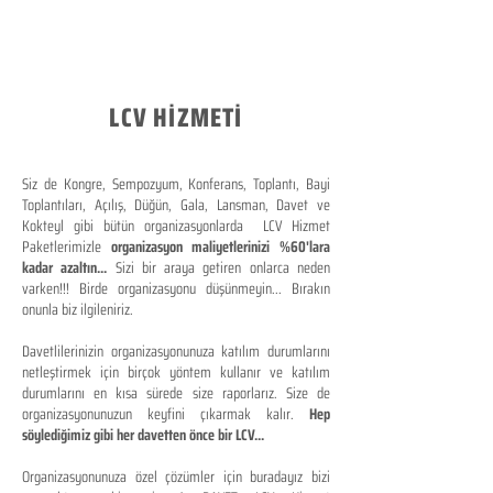
LCV HİZMETİ
Siz de Kongre, Sempozyum, Konferans, Toplantı, Bayi
Toplantıları, Açılış, Düğün, Gala, Lansman, Davet ve
Kokteyl gibi bütün organizasyonlarda LCV Hizmet
Paketlerimizle
organizasyon maliyetlerinizi %60'lara
kadar azaltın...
Sizi bir araya getiren onlarca neden
varken!!! Birde organizasyonu düşünmeyin... Bırakın
onunla biz ilgileniriz.
Davetlilerinizin organizasyonunuza katılım durumlarını
netleştirmek için birçok yöntem kullanır ve katılım
durumlarını en kısa sürede size raporlarız. Size de
organizasyonunuzun keyfini çıkarmak kalır.
Hep
söylediğimiz gibi her davetten önce bir LCV...
Organizasyonunuza özel çözümler için buradayız bizi