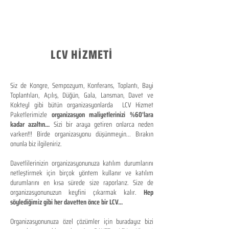
LCV HİZMETİ
Siz de Kongre, Sempozyum, Konferans, Toplantı, Bayi
Toplantıları, Açılış, Düğün, Gala, Lansman, Davet ve
Kokteyl gibi bütün organizasyonlarda LCV Hizmet
Paketlerimizle
organizasyon maliyetlerinizi %60'lara
kadar azaltın...
Sizi bir araya getiren onlarca neden
varken!!! Birde organizasyonu düşünmeyin... Bırakın
onunla biz ilgileniriz.
Davetlilerinizin organizasyonunuza katılım durumlarını
netleştirmek için birçok yöntem kullanır ve katılım
durumlarını en kısa sürede size raporlarız. Size de
organizasyonunuzun keyfini çıkarmak kalır.
Hep
söylediğimiz gibi her davetten önce bir LCV...
Organizasyonunuza özel çözümler için buradayız bizi