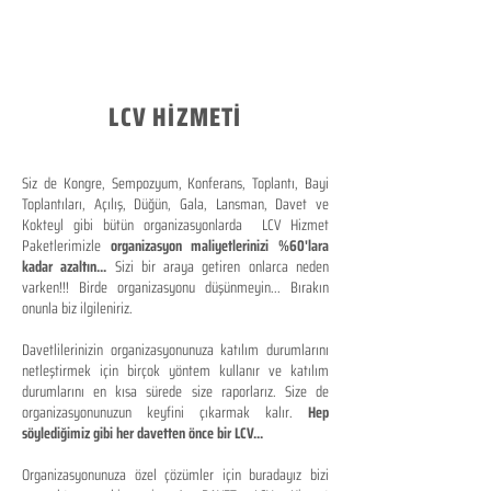
LCV HİZMETİ
Siz de Kongre, Sempozyum, Konferans, Toplantı, Bayi
Toplantıları, Açılış, Düğün, Gala, Lansman, Davet ve
Kokteyl gibi bütün organizasyonlarda LCV Hizmet
Paketlerimizle
organizasyon maliyetlerinizi %60'lara
kadar azaltın...
Sizi bir araya getiren onlarca neden
varken!!! Birde organizasyonu düşünmeyin... Bırakın
onunla biz ilgileniriz.
Davetlilerinizin organizasyonunuza katılım durumlarını
netleştirmek için birçok yöntem kullanır ve katılım
durumlarını en kısa sürede size raporlarız. Size de
organizasyonunuzun keyfini çıkarmak kalır.
Hep
söylediğimiz gibi her davetten önce bir LCV...
Organizasyonunuza özel çözümler için buradayız bizi