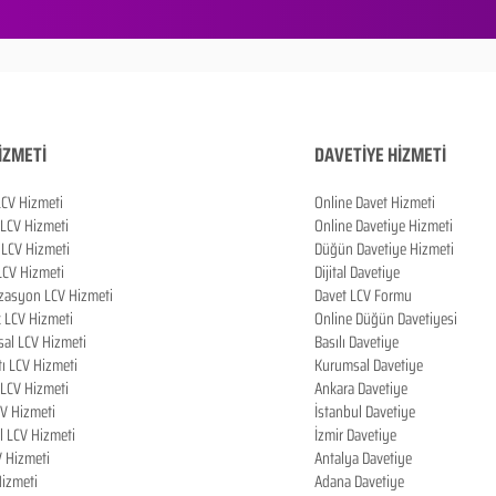
İZMETİ
DAVETİYE HİZMETİ
LCV Hizmeti
Online Davet Hizmeti
 LCV Hizmeti
Online Davetiye Hizmeti
LCV Hizmeti
Düğün Davetiye Hizmeti
LCV Hizmeti
Dijital Davetiye
zasyon LCV Hizmeti
Davet LCV Formu
k LCV Hizmeti
Online Düğün Davetiyesi
al LCV Hizmeti
Basılı Davetiye
tı LCV Hizmeti
Kurumsal Davetiye
LCV Hizmeti
Ankara Davetiye
CV Hizmeti
İstanbul Davetiye
l LCV Hizmeti
İzmir Davetiye
V Hizmeti
Antalya Davetiye
izmeti
Adana Davetiye