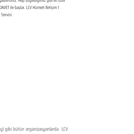
ayabilirsiniz. Hep söylediğimiz gibi en özel 
DAVET ile başlar. LCV Hizmeti İletişim 1 
Servisi.
teyl gibi bütün organizasyonlarda LCV