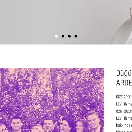
Düğü
ARDE
RİZE ARDE
LCV Hizmet
özel çözüm
LCV Hizmet
hakkında de