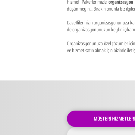
Hizmet Paketlerimizle
organizasyon 
düşünmeyin... Bırakın onunla biz ilgilen
Davetlilerinizin organizasyonunuza kat
de organizasyonunuzun keyfini çıkarm
Organizasyonunuza özel çözümler için 
ve hizmet satın almak için bizimle iletiş
MÜŞTERİ HİZMETLER