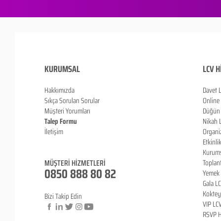
KURUMSAL
LCV H
Hakkımızda
Davet 
Sıkça Sorulan Sorula
r
Online
Müşteri Yorumları
Düğün 
Talep Formu
Nikah 
İletişim
Organi
Blog
Etkinli
Kurums
MÜŞTERİ HİZMETLERİ
Toplan
0850 888 80 82
Yemek 
Gala L
Koktey
Bizi Takip Edin
VIP LC
RSVP H