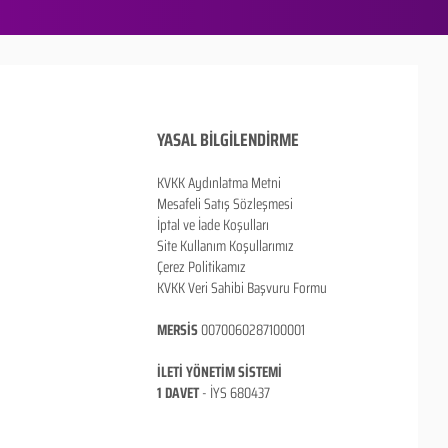
YASAL BİLGİLENDİRME
KVKK Aydınlatma Metni
Mesafeli Satış Sözleşmesi
İptal ve İade Koşulları
Site Kullanım Koşullarımız
Çerez Politikamız
KVKK Veri Sahibi Başvuru Formu
MERSİS
0070060287100001
İLETİ YÖNETİM SİSTEMİ
1 DAVET
- İ
YS 680437
ANKARA / TÜRKİYE