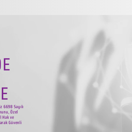
DE
LE
iz 6698 Sayılı
nunu, Özel
el Hak ve
arak Güvenli