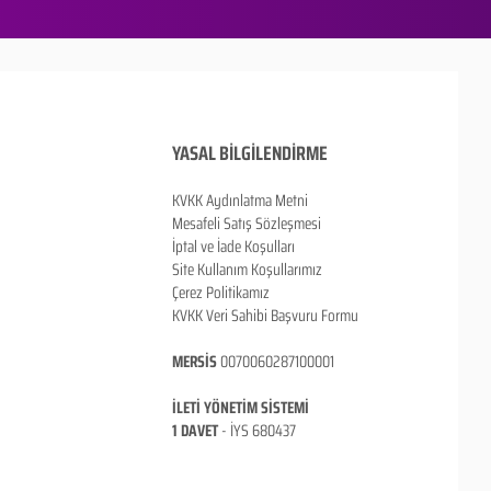
YASAL BİLGİLENDİRME
KVKK Aydınlatma Metni
Mesafeli Satış Sözleşmesi
İptal ve İade Koşulları
Site Kullanım Koşullarımız
Çerez Politikamız
KVKK Veri Sahibi Başvuru Formu
MERSİS
0070060287100001
İLETİ YÖNETİM SİSTEMİ
1 DAVET
- İ
YS 680437
ANKARA / TÜRKİYE