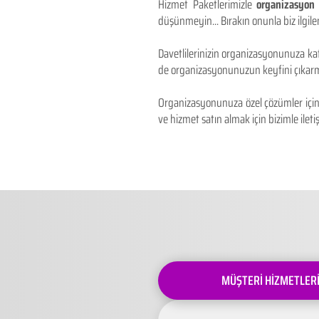
Hizmet Paketlerimizle
organizasyon 
düşünmeyin... Bırakın onunla biz ilgilen
Davetlilerinizin organizasyonunuza kat
de organizasyonunuzun keyfini çıkarm
Organizasyonunuza özel çözümler için 
ve hizmet satın almak için bizimle iletiş
MÜŞTERİ HİZMETLER