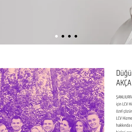
Düğü
AKÇA
ŞANLIURFA
için LCV H
özel çözüm
LCV Hizmet
hakkında de