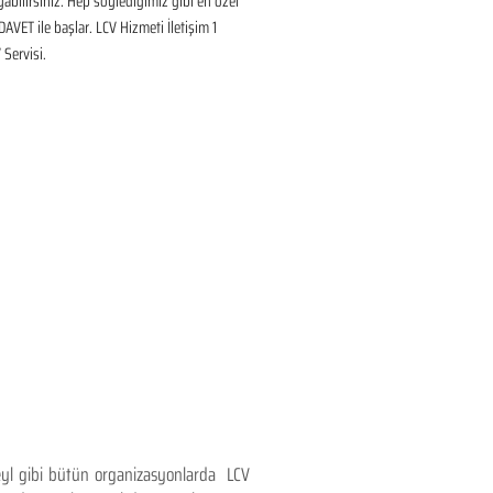
ayabilirsiniz. Hep söylediğimiz gibi en özel 
DAVET ile başlar. LCV Hizmeti İletişim 1 
Servisi.
teyl gibi bütün organizasyonlarda LCV