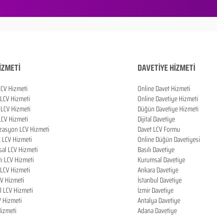
İZMETİ
DAVETİYE HİZMETİ
LCV Hizmeti
Online Davet Hizmeti
 LCV Hizmeti
Online Davetiye Hizmeti
LCV Hizmeti
Düğün Davetiye Hizmeti
LCV Hizmeti
Dijital Davetiye
zasyon LCV Hizmeti
Davet LCV Formu
k LCV Hizmeti
Online Düğün Davetiyesi
al LCV Hizmeti
Basılı Davetiye
tı LCV Hizmeti
Kurumsal Davetiye
LCV Hizmeti
Ankara Davetiye
CV Hizmeti
İstanbul Davetiye
l LCV Hizmeti
İzmir Davetiye
V Hizmeti
Antalya Davetiye
izmeti
Adana Davetiye