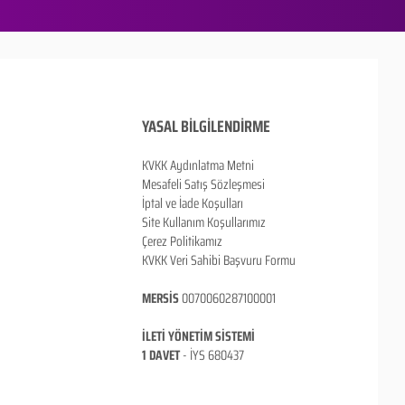
YASAL BİLGİLENDİRME
KVKK Aydınlatma Metni
Mesafeli Satış Sözleşmesi
İptal ve İade Koşulları
Site Kullanım Koşullarımız
Çerez Politikamız
KVKK Veri Sahibi Başvuru Formu
MERSİS
0070060287100001
İLETİ YÖNETİM SİSTEMİ
1 DAVET
- İ
YS 680437
ANKARA / TÜRKİYE