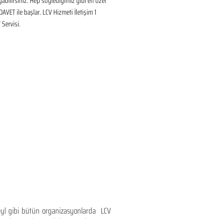
ayabilirsiniz. Hep söylediğimiz gibi en özel 
DAVET ile başlar. LCV Hizmeti İletişim 1 
Servisi.
teyl gibi bütün organizasyonlarda LCV