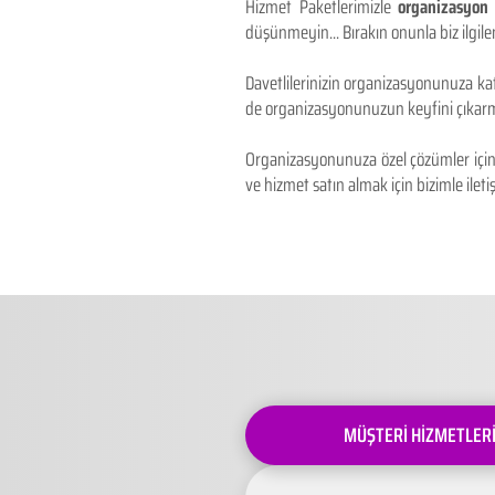
Hizmet Paketlerimizle
organizasyon 
düşünmeyin... Bırakın onunla biz ilgilen
Davetlilerinizin organizasyonunuza kat
de organizasyonunuzun keyfini çıkarm
Organizasyonunuza özel çözümler için 
ve hizmet satın almak için bizimle iletiş
MÜŞTERİ HİZMETLER