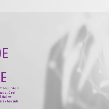
DE
LE
iz 6698 Sayılı
nunu, Özel
el Hak ve
arak Güvenli