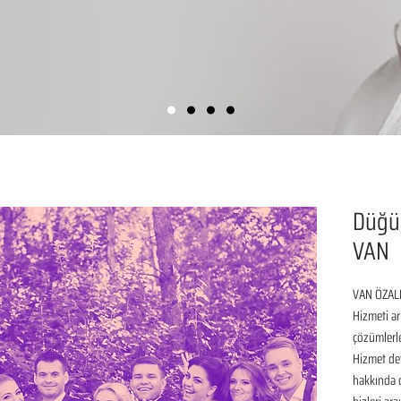
Düğü
VAN
VAN ÖZALP
Hizmeti ar
çözümlerle
Hizmet det
hakkında de