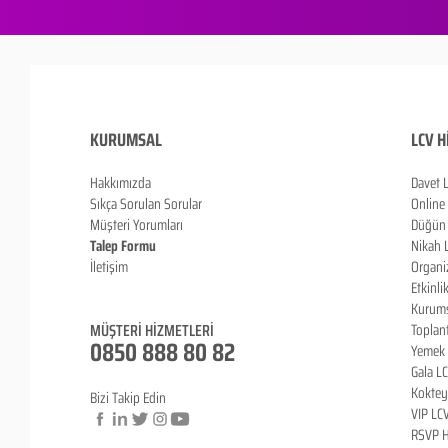
KURUMSAL
LCV H
Hakkımızda
Davet 
Sıkça Sorulan Sorula
r
Online
Müşteri Yorumları
Düğün 
Talep Formu
Nikah 
İletişim
Organi
Blog
Etkinli
Kurums
MÜŞTERİ HİZMETLERİ
Toplan
0850 888 80 82
Yemek 
Gala L
Koktey
Bizi Takip Edin
VIP LC
RSVP H