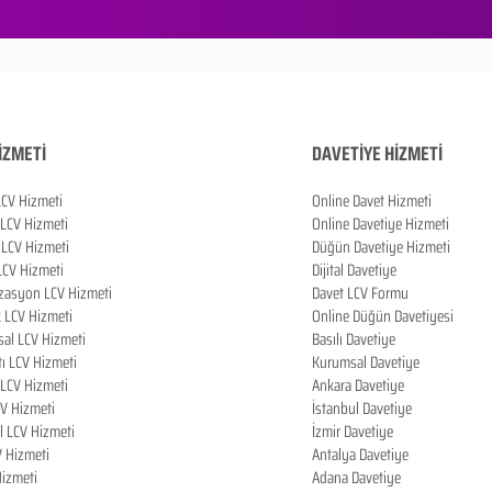
İZMETİ
DAVETİYE HİZMETİ
LCV Hizmeti
Online Davet Hizmeti
 LCV Hizmeti
Online Davetiye Hizmeti
LCV Hizmeti
Düğün Davetiye Hizmeti
LCV Hizmeti
Dijital Davetiye
zasyon LCV Hizmeti
Davet LCV Formu
k LCV Hizmeti
Online Düğün Davetiyesi
al LCV Hizmeti
Basılı Davetiye
tı LCV Hizmeti
Kurumsal Davetiye
LCV Hizmeti
Ankara Davetiye
CV Hizmeti
İstanbul Davetiye
l LCV Hizmeti
İzmir Davetiye
V Hizmeti
Antalya Davetiye
izmeti
Adana Davetiye