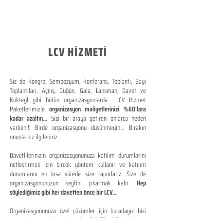
LCV HİZMETİ
Siz de Kongre, Sempozyum, Konferans, Toplantı, Bayi
Toplantıları, Açılış, Düğün, Gala, Lansman, Davet ve
Kokteyl gibi bütün organizasyonlarda LCV Hizmet
Paketlerimizle
organizasyon maliyetlerinizi %60'lara
kadar azaltın...
Sizi bir araya getiren onlarca neden
varken!!! Birde organizasyonu düşünmeyin... Bırakın
onunla biz ilgileniriz.
Davetlilerinizin organizasyonunuza katılım durumlarını
netleştirmek için birçok yöntem kullanır ve katılım
durumlarını en kısa sürede size raporlarız. Size de
organizasyonunuzun keyfini çıkarmak kalır.
Hep
söylediğimiz gibi her davetten önce bir LCV...
Organizasyonunuza özel çözümler için buradayız bizi