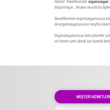
Hizmet Paketlerimizle
organizasyon 
düşünmeyin... Bırakın onunla biz ilgilen
Davetlilerinizin organizasyonunuza kat
de organizasyonunuzun keyfini çıkarm
Organizasyonunuza özel çözümler için 
ve hizmet satın almak için bizimle iletiş
MÜŞTERİ HİZMETLER