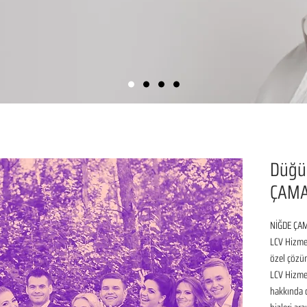
Düğü
ÇAMA
NİĞDE ÇAM
LCV Hizmet
özel çözüm
LCV Hizmet
hakkında de