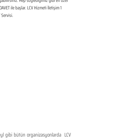
ayabilirsiniz. Hep söylediğimiz gibi en özel 
DAVET ile başlar. LCV Hizmeti İletişim 1 
Servisi.
teyl gibi bütün organizasyonlarda LCV