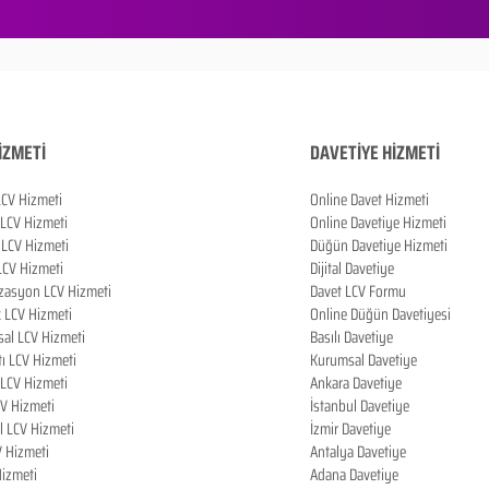
İZMETİ
DAVETİYE HİZMETİ
LCV Hizmeti
Online Davet Hizmeti
 LCV Hizmeti
Online Davetiye Hizmeti
LCV Hizmeti
Düğün Davetiye Hizmeti
LCV Hizmeti
Dijital Davetiye
zasyon LCV Hizmeti
Davet LCV Formu
k LCV Hizmeti
Online Düğün Davetiyesi
al LCV Hizmeti
Basılı Davetiye
tı LCV Hizmeti
Kurumsal Davetiye
LCV Hizmeti
Ankara Davetiye
CV Hizmeti
İstanbul Davetiye
l LCV Hizmeti
İzmir Davetiye
V Hizmeti
Antalya Davetiye
izmeti
Adana Davetiye