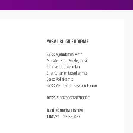
YASAL BİLGİLENDİRME
KVKK Aydınlatma Metni
Mesafeli Satış Sözleşmesi
İptal ve İade Koşulları
Site Kullanım Koşullarımız
Çerez Politikamız
KVKK Veri Sahibi Başvuru Formu
MERSİS
0070060287100001
İLETİ YÖNETİM SİSTEMİ
1 DAVET
- İ
YS 680437
ANKARA / TÜRKİYE