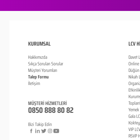
KURUMSAL
LCV H
Hakkımızda
Davet 
Sıkça Sorulan Sorula
r
Online
Müşteri Yorumları
Düğün 
Talep Formu
Nikah 
İletişim
Organi
Blog
Etkinli
Kurums
MÜŞTERİ HİZMETLERİ
Toplan
0850 888 80 82
Yemek 
Gala L
Koktey
Bizi Takip Edin
VIP LC
RSVP H