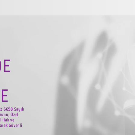
DE
LE
iz 6698 Sayılı
nunu, Özel
el Hak ve
arak Güvenli