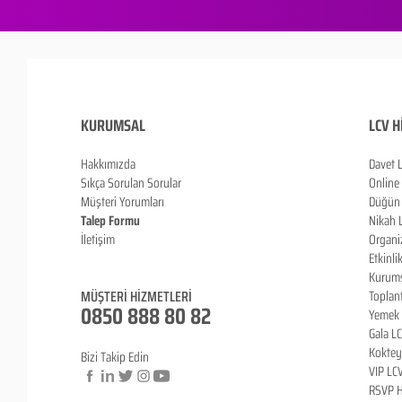
KURUMSAL
LCV H
Hakkımızda
Davet 
Sıkça Sorulan Sorula
r
Online
Müşteri Yorumları
Düğün 
Talep Formu
Nikah 
İletişim
Organi
Blog
Etkinli
Kurums
MÜŞTERİ HİZMETLERİ
Toplan
0850 888 80 82
Yemek 
Gala L
Koktey
Bizi Takip Edin
VIP LC
RSVP H