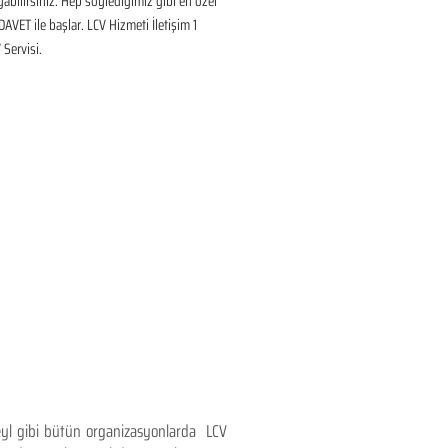
ayabilirsiniz. Hep söylediğimiz gibi en özel 
DAVET ile başlar. LCV Hizmeti İletişim 1 
Servisi.
teyl gibi bütün organizasyonlarda LCV