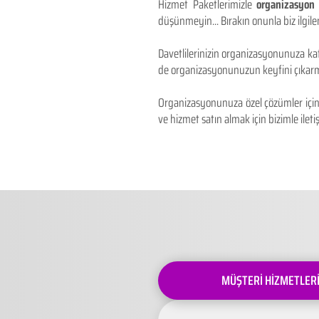
Hizmet Paketlerimizle
organizasyon 
düşünmeyin... Bırakın onunla biz ilgilen
Davetlilerinizin organizasyonunuza kat
de organizasyonunuzun keyfini çıkarm
Organizasyonunuza özel çözümler için 
ve hizmet satın almak için bizimle iletiş
MÜŞTERİ HİZMETLER