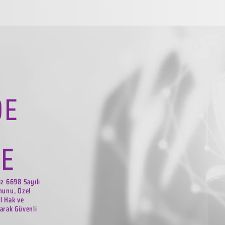
DE
LE
iz 6698 Sayılı
nunu, Özel
el Hak ve
arak Güvenli