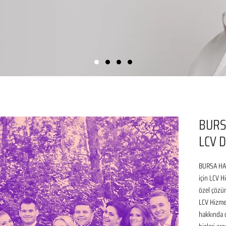
BURS
LCV D
BURSA HAR
için LCV H
özel çözüm
LCV Hizmet
hakkında de