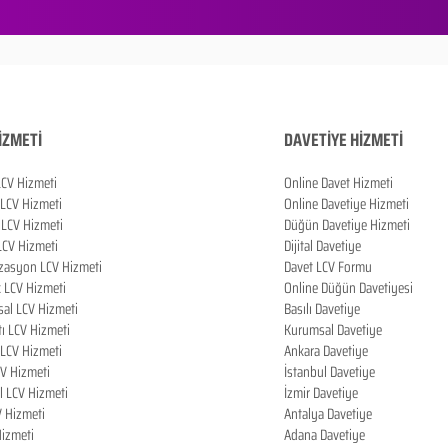
İZMETİ
DAVETİYE HİZMETİ
LCV Hizmeti
Online Davet Hizmeti
 LCV Hizmeti
Online Davetiye Hizmeti
LCV Hizmeti
Düğün Davetiye Hizmeti
LCV Hizmeti
Dijital Davetiye
zasyon LCV Hizmeti
Davet LCV Formu
k LCV Hizmeti
Online Düğün Davetiyesi
al LCV Hizmeti
Basılı Davetiye
tı LCV Hizmeti
Kurumsal Davetiye
LCV Hizmeti
Ankara Davetiye
CV Hizmeti
İstanbul Davetiye
l LCV Hizmeti
İzmir Davetiye
V Hizmeti
Antalya Davetiye
izmeti
Adana Davetiye