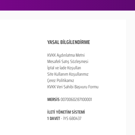
YASAL BİLGİLENDİRME
KVKK Aydınlatma Metni
Mesafeli Satış Sözleşmesi
İptal ve İade Koşulları
Site Kullanım Koşullarımız
Çerez Politikamız
KVKK Veri Sahibi Başvuru Formu
MERSİS
0070060287100001
İLETİ YÖNETİM SİSTEMİ
1 DAVET
- İ
YS 680437
ANKARA / TÜRKİYE