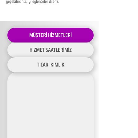
geçebilirsiniz. İyi eğlenceler dileriz.
MÜŞTERİ HİZMETLERİ
HİZMET SAATLERİMİZ
TİCARİ KİMLİK