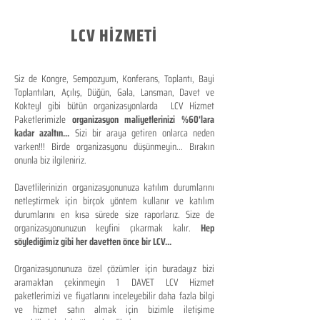
LCV HİZMETİ
Siz de Kongre, Sempozyum, Konferans, Toplantı, Bayi
Toplantıları, Açılış, Düğün, Gala, Lansman, Davet ve
Kokteyl gibi bütün organizasyonlarda LCV Hizmet
Paketlerimizle
organizasyon maliyetlerinizi %60'lara
kadar azaltın...
Sizi bir araya getiren onlarca neden
varken!!! Birde organizasyonu düşünmeyin... Bırakın
onunla biz ilgileniriz.
Davetlilerinizin organizasyonunuza katılım durumlarını
netleştirmek için birçok yöntem kullanır ve katılım
durumlarını en kısa sürede size raporlarız. Size de
organizasyonunuzun keyfini çıkarmak kalır.
Hep
söylediğimiz gibi her davetten önce bir LCV...
Organizasyonunuza özel çözümler için buradayız bizi
aramaktan çekinmeyin 1 DAVET LCV Hizmet
paketlerimizi ve fiyatlarını inceleyebilir daha fazla bilgi
ve hizmet satın almak için bizimle iletişime