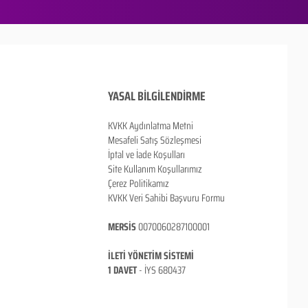
YASAL BİLGİLENDİRME
KVKK Aydınlatma Metni
Mesafeli Satış Sözleşmesi
İptal ve İade Koşulları
Site Kullanım Koşullarımız
Çerez Politikamız
KVKK Veri Sahibi Başvuru Formu
MERSİS
0070060287100001
İLETİ YÖNETİM SİSTEMİ
1 DAVET
- İ
YS 680437
ANKARA / TÜRKİYE