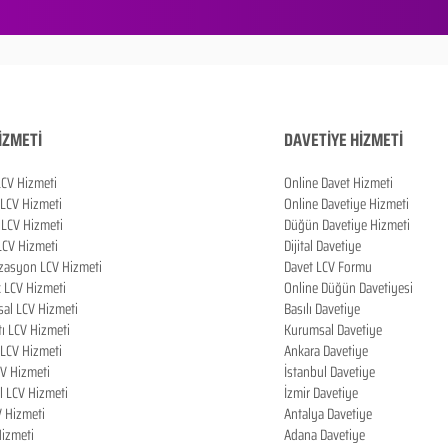
İZMETİ
DAVETİYE HİZMETİ
LCV Hizmeti
Online Davet Hizmeti
 LCV Hizmeti
Online Davetiye Hizmeti
LCV Hizmeti
Düğün Davetiye Hizmeti
LCV Hizmeti
Dijital Davetiye
zasyon LCV Hizmeti
Davet LCV Formu
k LCV Hizmeti
Online Düğün Davetiyesi
al LCV Hizmeti
Basılı Davetiye
tı LCV Hizmeti
Kurumsal Davetiye
LCV Hizmeti
Ankara Davetiye
CV Hizmeti
İstanbul Davetiye
l LCV Hizmeti
İzmir Davetiye
V Hizmeti
Antalya Davetiye
izmeti
Adana Davetiye