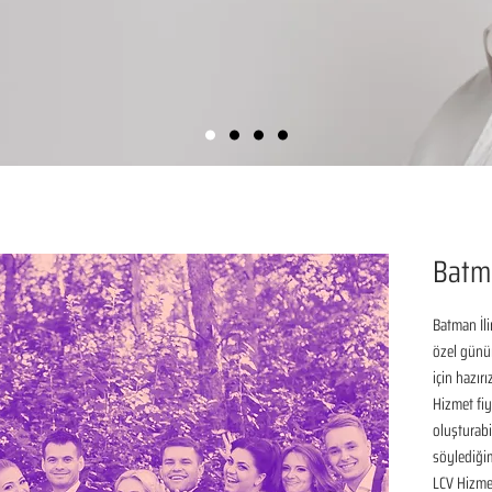
Batm
Batman İli
özel günü
için hazır
Hizmet fiya
oluşturabil
söylediğim
LCV Hizmet