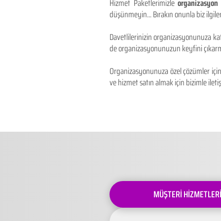
Hizmet Paketlerimizle
organizasyon 
düşünmeyin... Bırakın onunla biz ilgilen
Davetlilerinizin organizasyonunuza kat
de organizasyonunuzun keyfini çıkarm
Organizasyonunuza özel çözümler için 
ve hizmet satın almak için bizimle iletiş
MÜŞTERİ HİZMETLER