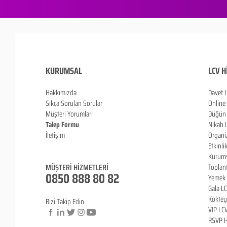
KURUMSAL
LCV H
Hakkımızda
Davet 
Sıkça Sorulan Sorula
r
Online
Müşteri Yorumları
Düğün 
Talep Formu
Nikah 
İletişim
Organi
Blog
Etkinli
Kurums
MÜŞTERİ HİZMETLERİ
Toplan
0850 888 80 82
Yemek 
Gala L
Koktey
Bizi Takip Edin
VIP LC
RSVP H