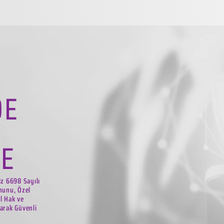
DE
LE
iz 6698 Sayılı
nunu, Özel
el Hak ve
arak Güvenli