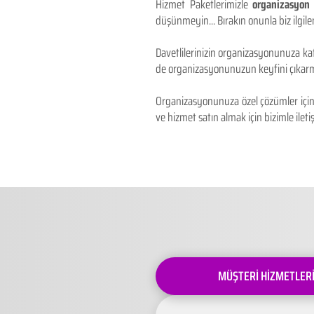
Hizmet Paketlerimizle
organizasyon 
düşünmeyin... Bırakın onunla biz ilgilen
Davetlilerinizin organizasyonunuza kat
de organizasyonunuzun keyfini çıkarm
Organizasyonunuza özel çözümler için 
ve hizmet satın almak için bizimle iletiş
MÜŞTERİ HİZMETLER