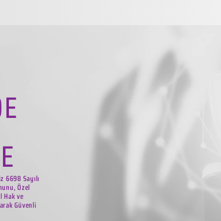
DE
LE
iz 6698 Sayılı
nunu, Özel
el Hak ve
arak Güvenli