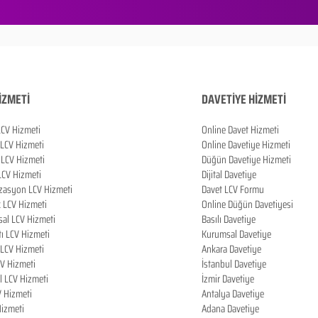
İZMETİ
DAVETİYE HİZMETİ
LCV Hizmeti
Online Davet Hizmeti
 LCV Hizmeti
Online Davetiye Hizmeti
LCV Hizmeti
Düğün Davetiye Hizmeti
LCV Hizmeti
Dijital Davetiye
zasyon LCV Hizmeti
Davet LCV Formu
k LCV Hizmeti
Online Düğün Davetiyesi
al LCV Hizmeti
Basılı Davetiye
tı LCV Hizmeti
Kurumsal Davetiye
LCV Hizmeti
Ankara Davetiye
CV Hizmeti
İstanbul Davetiye
l LCV Hizmeti
İzmir Davetiye
V Hizmeti
Antalya Davetiye
izmeti
Adana Davetiye