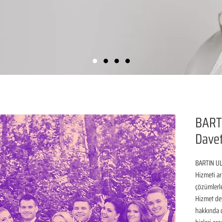
BART
Davet
BARTIN UL
Hizmeti ar
çözümlerle
Hizmet det
hakkında de