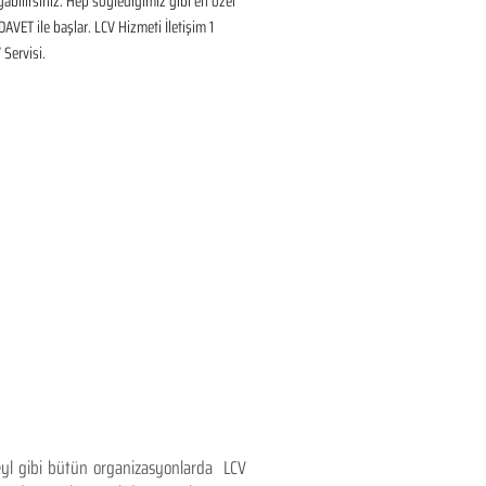
ayabilirsiniz. Hep söylediğimiz gibi en özel 
DAVET ile başlar. LCV Hizmeti İletişim 1 
Servisi.
teyl gibi bütün organizasyonlarda LCV