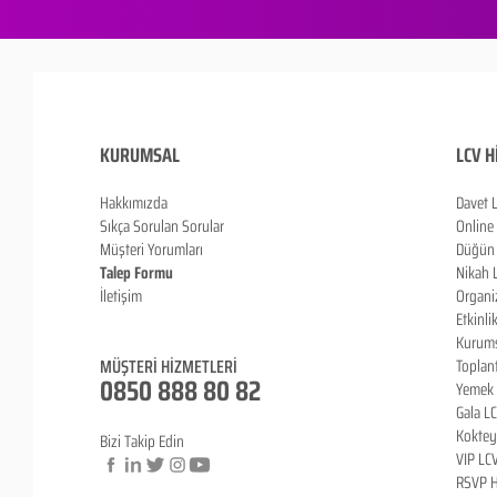
KURUMSAL
LCV H
Hakkımızda
Davet 
Sıkça Sorulan Sorula
r
Online
Müşteri Yorumları
Düğün 
Talep Formu
Nikah 
İletişim
Organi
Blog
Etkinli
Kurums
MÜŞTERİ HİZMETLERİ
Toplan
0850 888 80 82
Yemek 
Gala L
Koktey
Bizi Takip Edin
VIP LC
RSVP H