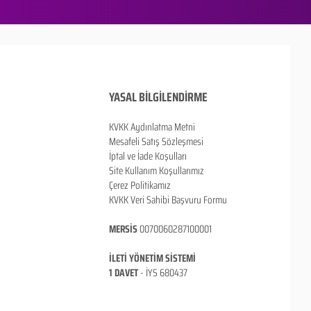
YASAL BİLGİLENDİRME
KVKK Aydınlatma Metni
Mesafeli Satış Sözleşmesi
İptal ve İade Koşulları
Site Kullanım Koşullarımız
Çerez Politikamız
KVKK Veri Sahibi Başvuru Formu
MERSİS
0070060287100001
İLETİ YÖNETİM SİSTEMİ
1 DAVET
- İ
YS 680437
ANKARA / TÜRKİYE