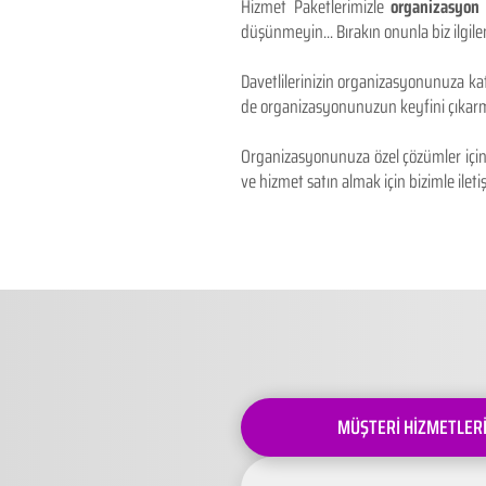
Hizmet Paketlerimizle
organizasyon 
düşünmeyin... Bırakın onunla biz ilgilen
Davetlilerinizin organizasyonunuza kat
de organizasyonunuzun keyfini çıkarm
Organizasyonunuza özel çözümler için 
ve hizmet satın almak için bizimle iletiş
MÜŞTERİ HİZMETLER