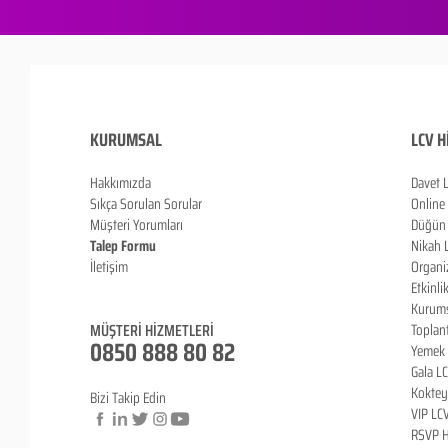
KURUMSAL
LCV H
Hakkımızda
Davet 
Sıkça Sorulan Sorula
r
Online
Müşteri Yorumları
Düğün 
Talep Formu
Nikah 
İletişim
Organi
Blog
Etkinli
Kurums
MÜŞTERİ HİZMETLERİ
Toplan
0850 888 80 82
Yemek 
Gala L
Koktey
Bizi Takip Edin
VIP LC
RSVP H