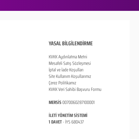
YASAL BİLGİLENDİRME
KVKK Aydınlatma Metni
Mesafeli Satış Sözleşmesi
İptal ve İade Koşulları
Site Kullanım Koşullarımız
Çerez Politikamız
KVKK Veri Sahibi Başvuru Formu
MERSİS
0070060287100001
İLETİ YÖNETİM SİSTEMİ
1 DAVET
- İ
YS 680437
ANKARA / TÜRKİYE