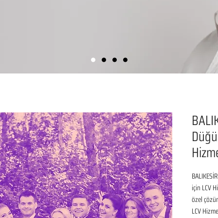
BALI
Düğün
Hizme
BALIKESİR
için LCV H
özel çözüm
LCV Hizmet