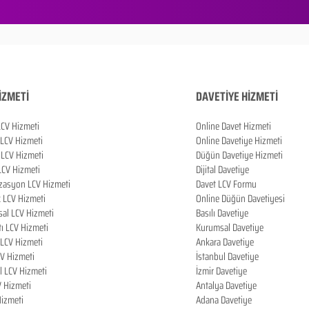
İZMETİ
DAVETİYE HİZMETİ
LCV Hizmeti
Online Davet Hizmeti
 LCV Hizmeti
Online Davetiye Hizmeti
LCV Hizmeti
Düğün Davetiye Hizmeti
LCV Hizmeti
Dijital Davetiye
zasyon LCV Hizmeti
Davet LCV Formu
k LCV Hizmeti
Online Düğün Davetiyesi
al LCV Hizmeti
Basılı Davetiye
tı LCV Hizmeti
Kurumsal Davetiye
LCV Hizmeti
Ankara Davetiye
CV Hizmeti
İstanbul Davetiye
l LCV Hizmeti
İzmir Davetiye
V Hizmeti
Antalya Davetiye
izmeti
Adana Davetiye