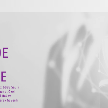
DE
LE
iz 6698 Sayılı
nunu, Özel
el Hak ve
arak Güvenli